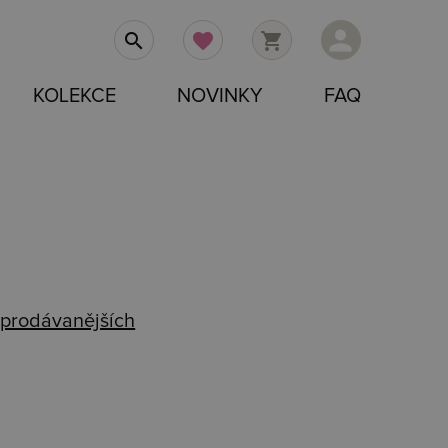
person
search
favorite
shopping_cart
KOLEKCE
NOVINKY
FAQ
prodávanějších