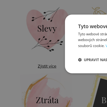
Slevy
Do
Tyto webové
Tyto webové strán
webových stránek
souborů cookie.
UPRAVIT NA
Zjistit více
Zj
Ztráta
B