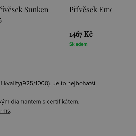
 Emozioni Ice Coin
Přívěsek Emozioni
Coin
1467 Kč
Skladem
 kvality(925/1000). Je to nejbohatší
avým diamantem s certifikátem.
rms
.