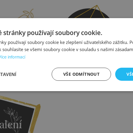
prava
Kontrola
 stránky používají soubory cookie.
ky používají soubory cookie ke zlepšení uživatelského zážitku. 
 souhlasíte se všemi soubory cookie v souladu s našimi zásadam
Více informací
STAVENÍ
VŠE ODMÍTNOUT
VŠ
istit více
Zjistit více
alení