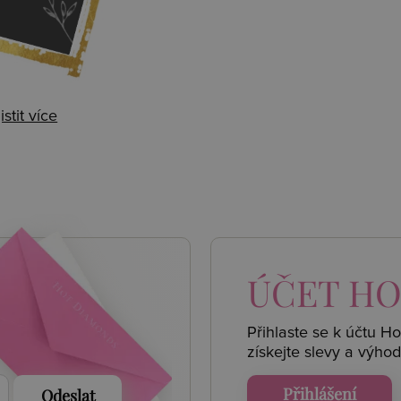
istit více
 AKCE
ÚČET
HO
Přihlaste se k účtu H
získejte
slevy a výhod
Přihlášení
Odeslat