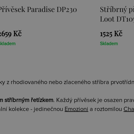
Stříbrný přívěsek Sunken
Přívěsek
Loot DT105
1525 Kč
1467 Kč
Skladem
Skladem
y z rhodiovaného nebo zlaceného stříbra prvotřídní
m stříbrným řetízkem
. Každý přívěsek je osazen pr
lní kolekce - jedinečnou
Emozioni
a roztomilou
Cha