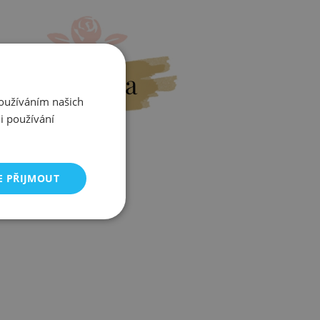
Výměna
Používáním našich
i používání
E PŘIJMOUT
Zjistit více