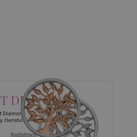
T DIAMONDS
ot Diamonds a
y členství.
Registrace