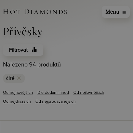
Menu
menu
Přívěsky
equalizer
Filtrovat
Nalezeno 94 produktů
clear
čiré
Od nejnovějších
Dle dodání ihned
Od nejlevnějších
Od nejdražších
Od nejprodávanějších