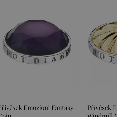
Přívěsek Emozioni Golden
Stří
Windmill Coin
Evil