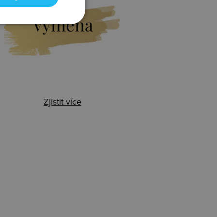
Výměna
Zjistit více