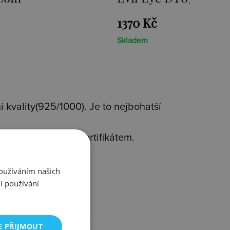
Kč
2936 Kč
m
Skladem
 kvality(925/1000). Je to nejbohatší
avým diamantem s certifikátem.
rms
.
Používáním našich
i používání
E PŘIJMOUT