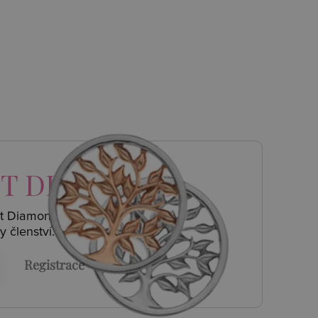
T DIAMONDS
ot Diamonds a
y členství.
Registrace