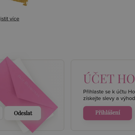
istit více
 AKCE
ÚČET
HO
Přihlaste se k účtu H
získejte
slevy a výhod
Přihlášení
Odeslat