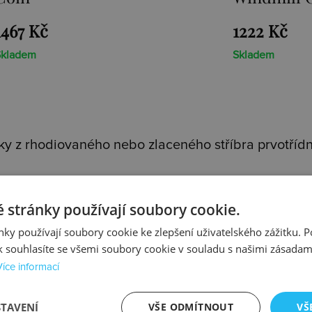
1222 Kč
1370 
Skladem
Sklade
y z rhodiovaného nebo zlaceného stříbra prvotřídní
m stříbrným řetízkem
. Každý přívěsek je osazen pr
 stránky používají soubory cookie.
lní kolekce - jedinečnou
Emozioni
a roztomilou
Cha
ky používají soubory cookie ke zlepšení uživatelského zážitku. 
 souhlasíte se všemi soubory cookie v souladu s našimi zásadam
Více informací
STAVENÍ
VŠE ODMÍTNOUT
VŠ