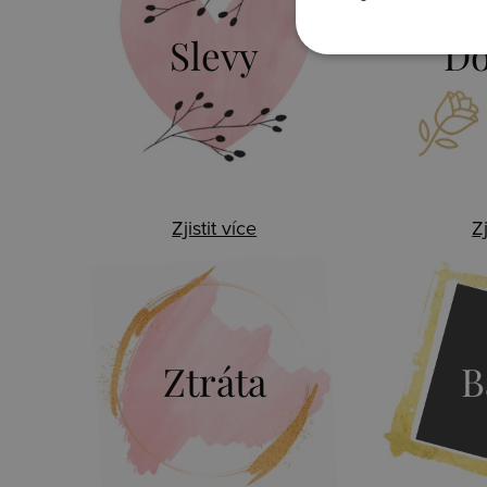
Slevy
Do
Zjistit více
Zj
Ztráta
B