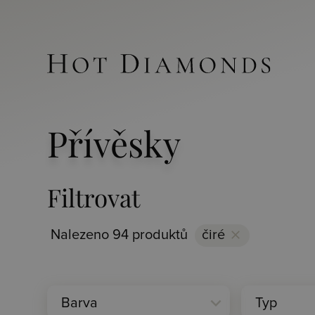
Přívěsky
Filtrovat
Nalezeno 94 produktů
čiré
clear
expand_more
Barva
Typ