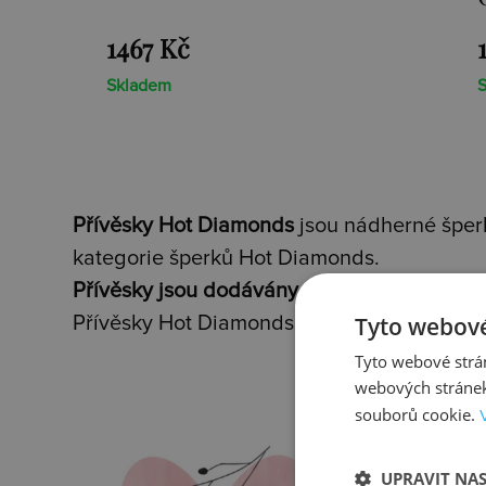
1467 Kč
Skladem
Přívěsky Hot Diamonds
jsou nádherné šperk
kategorie šperků Hot Diamonds.
Přívěsky jsou dodávány vždy s vyobrazený
Tyto webové
Přívěsky Hot Diamonds obsahují dvě speciá
Tyto webové strán
webových stránek
souborů cookie.
UPRAVIT NA