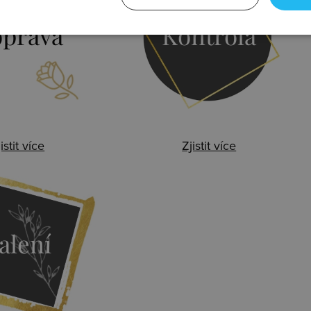
prava
Kontrola
istit více
Zjistit více
alení