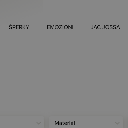
ŠPERKY
EMOZIONI
JAC JOSSA
expand_more
expand_more
Materiál