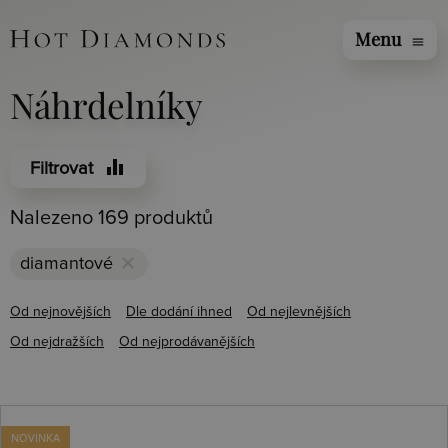
Menu
menu
Náhrdelníky
equalizer
Filtrovat
Nalezeno 169 produktů
clear
diamantové
Od nejnovějších
Dle dodání ihned
Od nejlevnějších
Od nejdražších
Od nejprodávanějších
NOVINKA