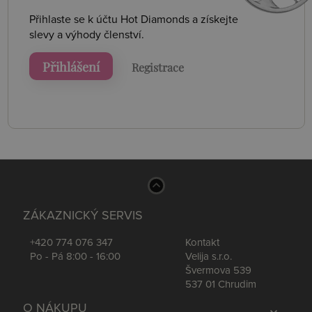
Přihlaste se k účtu Hot Diamonds a získejte
slevy a výhody členství.
Přihlášení
Registrace
ZÁKAZNICKÝ SERVIS
+420 774 076 347
Kontakt
Po - Pá 8:00 - 16:00
Velija s.r.o.
Švermova 539
537 01 Chrudim
O NÁKUPU