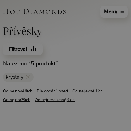
Menu
menu
Přívěsky
equalizer
Filtrovat
Nalezeno 15 produktů
clear
krystaly
Od nejnovějších
Dle dodání ihned
Od nejlevnějších
Od nejdražších
Od nejprodávanějších