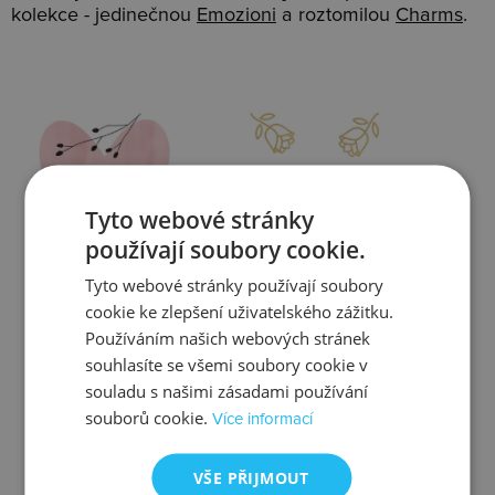
kolekce - jedinečnou
Emozioni
a roztomilou
Charms
.
Slevy
Doprava
Tyto webové stránky
používají soubory cookie.
Tyto webové stránky používají soubory
Zjistit více
Zjistit více
cookie ke zlepšení uživatelského zážitku.
Používáním našich webových stránek
souhlasíte se všemi soubory cookie v
souladu s našimi zásadami používání
souborů cookie.
Více informací
Kontrola
Výměna
VŠE PŘIJMOUT