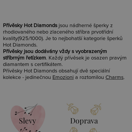
Přívěsky Hot Diamonds
jsou nádherné šperky z
rhodiovaného nebo zlaceného stříbra prvotřídní
kvality(925/1000). Je to nejbohatší kategorie šperků
Hot Diamonds.
Přívěsky jsou dodávány vždy s vyobrazeným
stříbrným řetízkem
. Každý přívěsek je osazen pravým
diamantem s certifikátem.
Přívěsky Hot Diamonds obsahují dvě speciální
kolekce - jedinečnou
Emozioni
a roztomilou
Charms
.
Slevy
Doprava