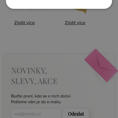
Zjistit více
Zjistit více
NOVINKY,
SLEVY, AKCE
Buďte první, kdo se o nich dozví.
Pošleme vám je do e-mailu.
Odeslat