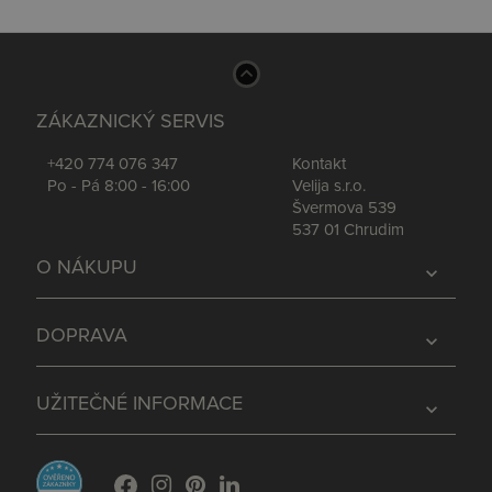
ZÁKAZNICKÝ SERVIS
+420 774 076 347
Kontakt
Po - Pá 8:00 - 16:00
Velija s.r.o.
Švermova 539
537 01 Chrudim
O NÁKUPU
expand_more
DOPRAVA
expand_more
UŽITEČNÉ INFORMACE
expand_more