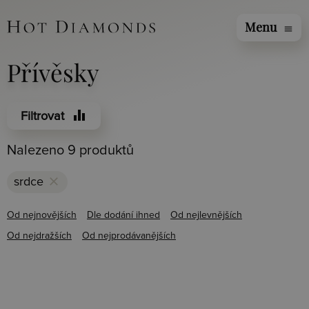
Menu
menu
Přívěsky
equalizer
Filtrovat
Nalezeno 9 produktů
clear
srdce
Od nejnovějších
Dle dodání ihned
Od nejlevnějších
Od nejdražších
Od nejprodávanějších