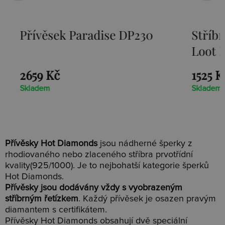
Přívěsek Paradise DP230
Stříbr
Loot D
2659 Kč
1525 Kč
Skladem
Skladem
Přívěsky Hot Diamonds
jsou nádherné šperky z
rhodiovaného nebo zlaceného stříbra prvotřídní
kvality(925/1000). Je to nejbohatší kategorie šperků
Hot Diamonds.
Přívěsky jsou dodávány vždy s vyobrazeným
stříbrným řetízkem
. Každý přívěsek je osazen pravým
diamantem s certifikátem.
Přívěsky Hot Diamonds obsahují dvě speciální