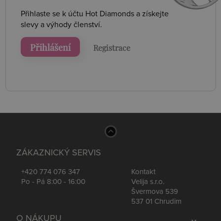
Přihlaste se k účtu Hot Diamonds a získejte
slevy a výhody členství.
Přihlášení
Registrace
ZÁKAZNICKÝ SERVIS
+420 774 076 347
Kontakt
Po - Pá 8:00 - 16:00
Velija s.r.o.
Švermova 539
537 01 Chrudim
O NÁKUPU