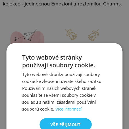
kolekce - jedinečnou
Emozioni
a roztomilou
Charms
.
Slevy
Doprava
Tyto webové stránky
používají soubory cookie.
Tyto webové stránky používají soubory
Zjistit více
Zjistit více
cookie ke zlepšení uživatelského zážitku.
Používáním našich webových stránek
souhlasíte se všemi soubory cookie v
souladu s našimi zásadami používání
souborů cookie.
Více informací
Kontrola
Výměna
VŠE PŘIJMOUT