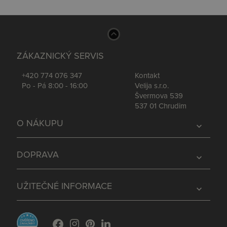
ZÁKAZNICKÝ SERVIS
+420 774 076 347
Kontakt
Po - Pá 8:00 - 16:00
Velija s.r.o.
Švermova 539
537 01 Chrudim
O NÁKUPU
expand_more
DOPRAVA
expand_more
UŽITEČNÉ INFORMACE
expand_more