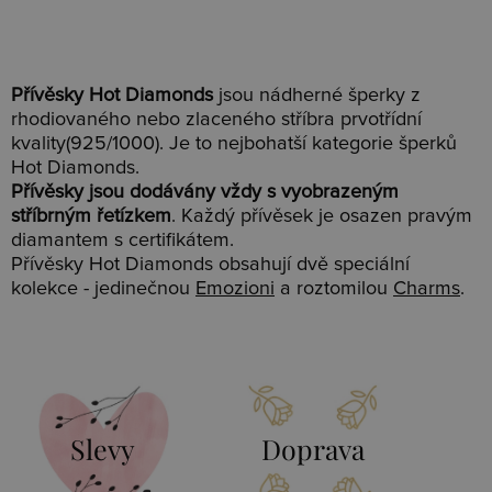
Přívěsky Hot Diamonds
jsou nádherné šperky z
rhodiovaného nebo zlaceného stříbra prvotřídní
kvality(925/1000). Je to nejbohatší kategorie šperků
Hot Diamonds.
Přívěsky jsou dodávány vždy s vyobrazeným
stříbrným řetízkem
. Každý přívěsek je osazen pravým
diamantem s certifikátem.
Přívěsky Hot Diamonds obsahují dvě speciální
kolekce - jedinečnou
Emozioni
a roztomilou
Charms
.
Slevy
Doprava