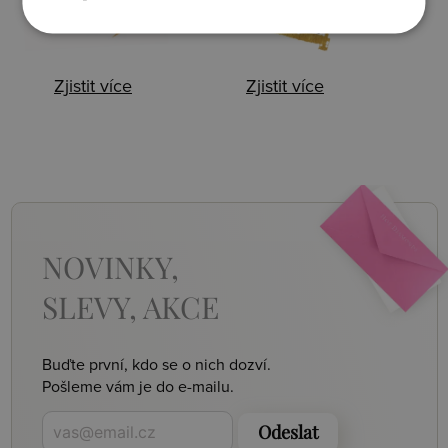
Zjistit více
Zjistit více
NOVINKY,
SLEVY, AKCE
Buďte první, kdo se o nich dozví.
Pošleme vám je do e-mailu.
Odeslat