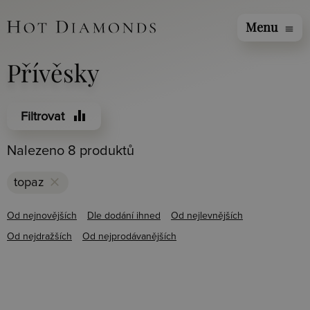
Menu
menu
Přívěsky
equalizer
Filtrovat
Nalezeno 8 produktů
clear
topaz
Od nejnovějších
Dle dodání ihned
Od nejlevnějších
Od nejdražších
Od nejprodávanějších