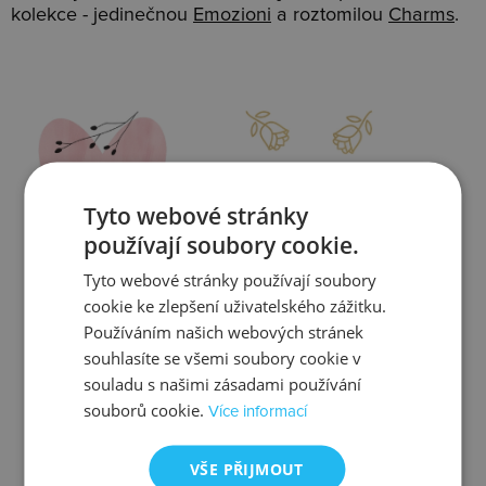
kolekce - jedinečnou
Emozioni
a roztomilou
Charms
.
Slevy
Doprava
Tyto webové stránky
používají soubory cookie.
Tyto webové stránky používají soubory
Zjistit více
Zjistit více
cookie ke zlepšení uživatelského zážitku.
Používáním našich webových stránek
souhlasíte se všemi soubory cookie v
souladu s našimi zásadami používání
souborů cookie.
Více informací
Kontrola
Výměna
VŠE PŘIJMOUT