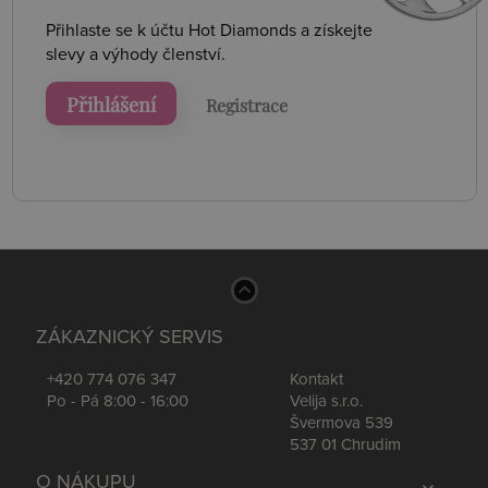
Přihlaste se k účtu Hot Diamonds a získejte
slevy a výhody členství.
Přihlášení
Registrace
ZÁKAZNICKÝ SERVIS
+420 774 076 347
Kontakt
Po - Pá 8:00 - 16:00
Velija s.r.o.
Švermova 539
537 01 Chrudim
O NÁKUPU