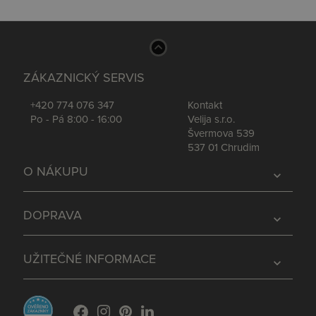
ZÁKAZNICKÝ SERVIS
+420 774 076 347
Kontakt
Po - Pá 8:00 - 16:00
Velija s.r.o.
Švermova 539
537 01 Chrudim
O NÁKUPU
expand_more
DOPRAVA
expand_more
UŽITEČNÉ INFORMACE
expand_more