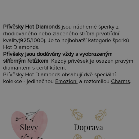
Přívěsky Hot Diamonds
jsou nádherné šperky z
rhodiovaného nebo zlaceného stříbra prvotřídní
kvality(925/1000). Je to nejbohatší kategorie šperků
Hot Diamonds.
Přívěsky jsou dodávány vždy s vyobrazeným
stříbrným řetízkem
. Každý přívěsek je osazen pravým
diamantem s certifikátem.
Přívěsky Hot Diamonds obsahují dvě speciální
kolekce - jedinečnou
Emozioni
a roztomilou
Charms
.
Slevy
Doprava