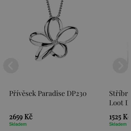
Přívěsek Paradise DP230
Stříbr
Loot D
2659 Kč
1525 Kč
Skladem
Skladem