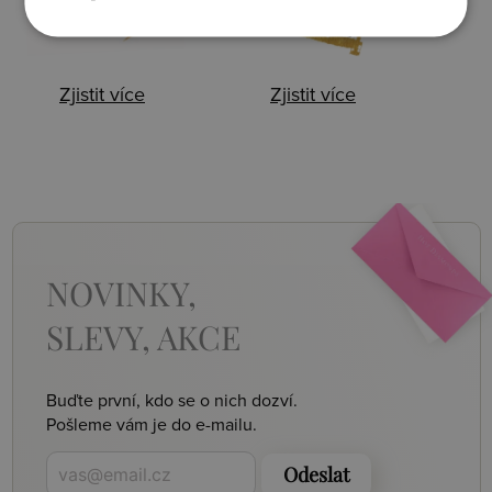
Zjistit více
Zjistit více
NOVINKY,
SLEVY, AKCE
Buďte první, kdo se o nich dozví.
Pošleme vám je do e-mailu.
Odeslat