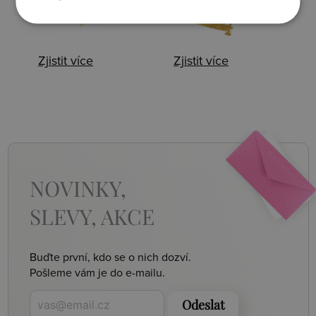
Zjistit více
Zjistit více
NOVINKY,
SLEVY, AKCE
Buďte první, kdo se o nich dozví.
Pošleme vám je do e-mailu.
Odeslat