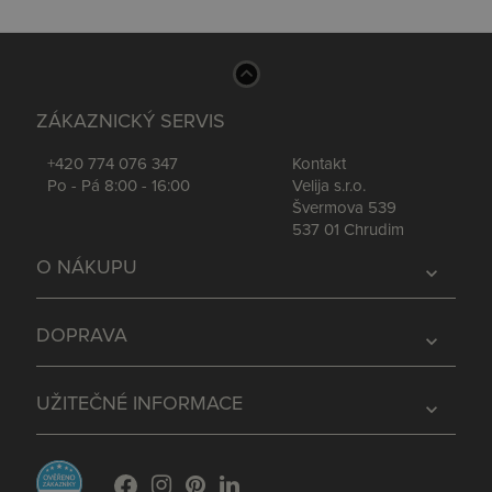
ZÁKAZNICKÝ SERVIS
+420 774 076 347
Kontakt
Po - Pá 8:00 - 16:00
Velija s.r.o.
Švermova 539
537 01 Chrudim
O NÁKUPU
expand_more
DOPRAVA
expand_more
UŽITEČNÉ INFORMACE
expand_more