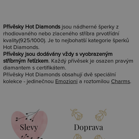
Přívěsky Hot Diamonds
jsou nádherné šperky z
rhodiovaného nebo zlaceného stříbra prvotřídní
kvality(925/1000). Je to nejbohatší kategorie šperků
Hot Diamonds.
Přívěsky jsou dodávány vždy s vyobrazeným
stříbrným řetízkem
. Každý přívěsek je osazen pravým
diamantem s certifikátem.
Přívěsky Hot Diamonds obsahují dvě speciální
kolekce - jedinečnou
Emozioni
a roztomilou
Charms
.
Slevy
Doprava