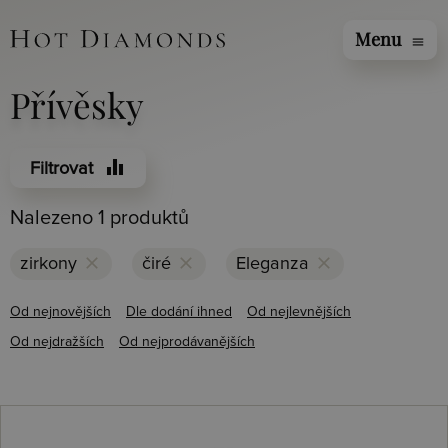
Menu
menu
Přívěsky
equalizer
Filtrovat
Nalezeno 1 produktů
clear
clear
clear
zirkony
čiré
Eleganza
Od nejnovějších
Dle dodání ihned
Od nejlevnějších
Od nejdražších
Od nejprodávanějších