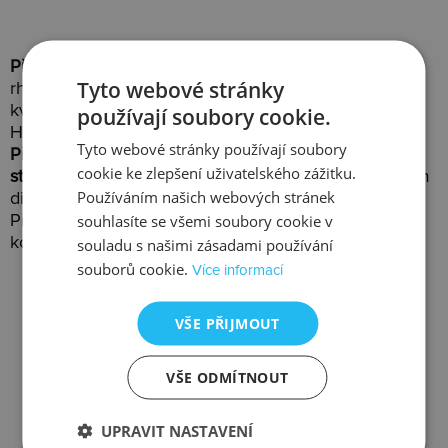
Přívěsky Hot Diamonds
jsou nádherné šperky z
Tyto webové stránky
rhodiovaného nebo zlaceného stříbra prvotřídní
kvality(925/1000). Je to nejbohatší kategorie šperků
používají soubory cookie.
Hot Diamonds.
Tyto webové stránky používají soubory
Přívěsky jsou dodávány vždy s vyobrazeným
cookie ke zlepšení uživatelského zážitku.
stříbrným řetízkem
. Každý přívěsek je osazen pravým
Používáním našich webových stránek
diamantem s certifikátem.
souhlasíte se všemi soubory cookie v
Přívěsky Hot Diamonds obsahují dvě speciální
kolekce - jedinečnou
Emozioni
a roztomilou
Charms
.
souladu s našimi zásadami používání
souborů cookie.
Více informací
VŠE PŘIJMOUT
VŠE ODMÍTNOUT
Slevy
Doprava
UPRAVIT NASTAVENÍ