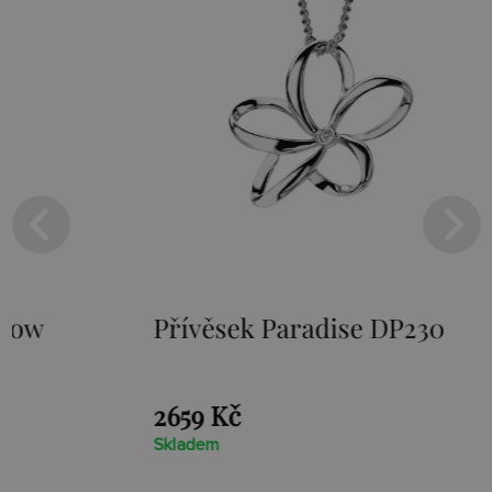
Přívěsek Paradise DP230
Stříbr
Loot D
2659 Kč
1525 Kč
Skladem
Skladem