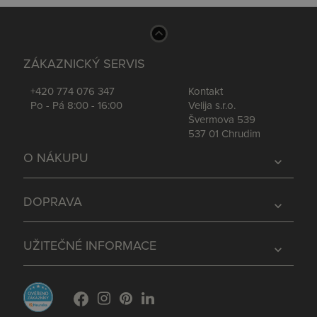
ZÁKAZNICKÝ SERVIS
+420 774 076 347
Kontakt
Po - Pá 8:00 - 16:00
Velija s.r.o.
Švermova 539
537 01 Chrudim
O NÁKUPU
expand_more
DOPRAVA
expand_more
UŽITEČNÉ INFORMACE
expand_more