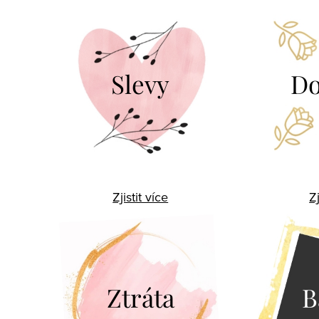
Slevy
Do
Zjistit více
Zj
Ztráta
B