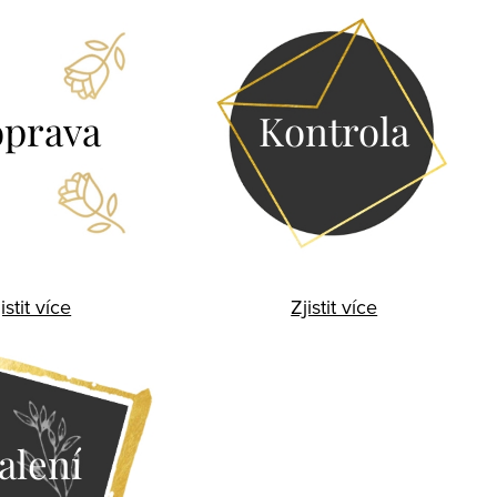
prava
Kontrola
istit více
Zjistit více
alení