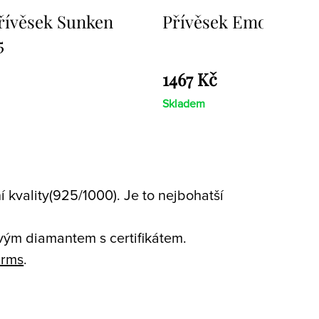
mozioni Ice Coin
Přívěsek Emozioni F
Coin
1467 Kč
Skladem
 kvality(925/1000). Je to nejbohatší
avým diamantem s certifikátem.
rms
.