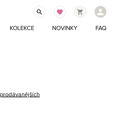
person
search
favorite
shopping_cart
KOLEKCE
NOVINKY
FAQ
prodávanějších