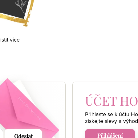
istit více
 AKCE
ÚČET
HO
Přihlaste se k účtu H
získejte
slevy a výhod
Přihlášení
Odeslat