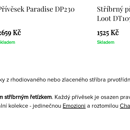
Stříbrný přívěsek Sunken
Přívěsek E
Loot DT105
1525 Kč
1467 Kč
Skladem
Skladem
y z rhodiovaného nebo zlaceného stříbra prvotřídní
m stříbrným řetízkem
. Každý přívěsek je osazen pr
lní kolekce - jedinečnou
Emozioni
a roztomilou
Cha