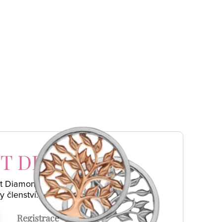
T DIAMONDS
ot Diamonds a
y členství.
Registrace