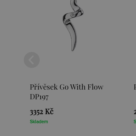
w
Přívěsek Paradise DP230
2659 Kč
Skladem