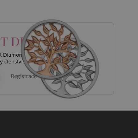
T DIAMONDS
ot Diamonds a
y členství.
Registrace