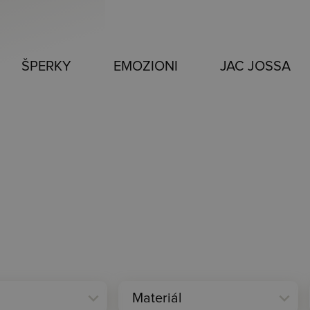
ŠPERKY
EMOZIONI
JAC JOSSA
expand_more
expand_more
Materiál