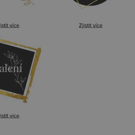
istit více
Zjistit více
alení
istit více