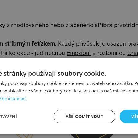
y z rhodiovaného nebo zlaceného stříbra prvotřídní
m stříbrným řetízkem
. Každý přívěsek je osazen pr
lní kolekce - jedinečnou
Emozioni
a roztomilou
Cha
 stránky používají soubory cookie.
ky používají soubory cookie ke zlepšení uživatelského zážitku. 
 souhlasíte se všemi soubory cookie v souladu s našimi zásadam
Více informací
prava
Kontrola
STAVENÍ
VŠE ODMÍTNOUT
VŠ