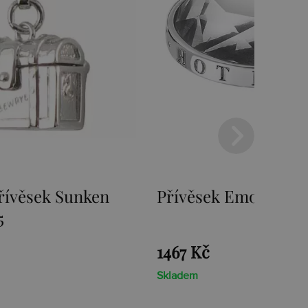
Emozioni Ice Coin
Přívěsek Emozioni 
Coin
1467 Kč
Skladem