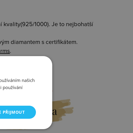
 kvality(925/1000). Je to nejbohatší
avým diamantem s certifikátem.
rms
.
Používáním našich
i používání
Výměna
E PŘIJMOUT