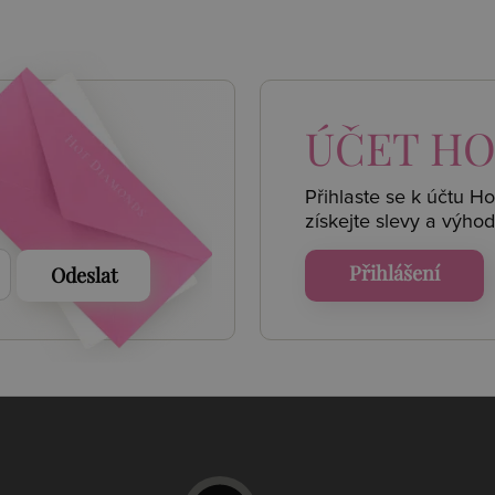
 AKCE
ÚČET
HO
Přihlaste se k účtu H
získejte
slevy a výhod
Přihlášení
Odeslat