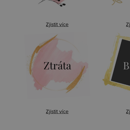
Zjistit více
Zj
Ztráta
B
Zjistit více
Zj