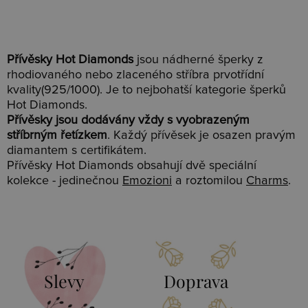
Přívěsky Hot Diamonds
jsou nádherné šperky z
rhodiovaného nebo zlaceného stříbra prvotřídní
kvality(925/1000). Je to nejbohatší kategorie šperků
Hot Diamonds.
Přívěsky jsou dodávány vždy s vyobrazeným
stříbrným řetízkem
. Každý přívěsek je osazen pravým
diamantem s certifikátem.
Přívěsky Hot Diamonds obsahují dvě speciální
kolekce - jedinečnou
Emozioni
a roztomilou
Charms
.
Slevy
Doprava