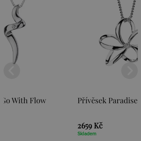
Přívěsek Paradise DP230
Stříb
Loot 
2659 Kč
1525 
Skladem
Skladem