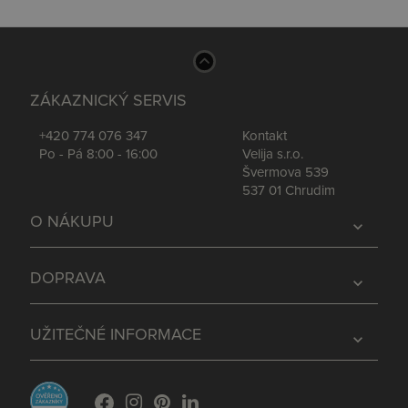
ZÁKAZNICKÝ SERVIS
+420 774 076 347
Kontakt
Po - Pá 8:00 - 16:00
Velija s.r.o.
Švermova 539
537 01 Chrudim
O NÁKUPU
expand_more
DOPRAVA
expand_more
UŽITEČNÉ INFORMACE
expand_more