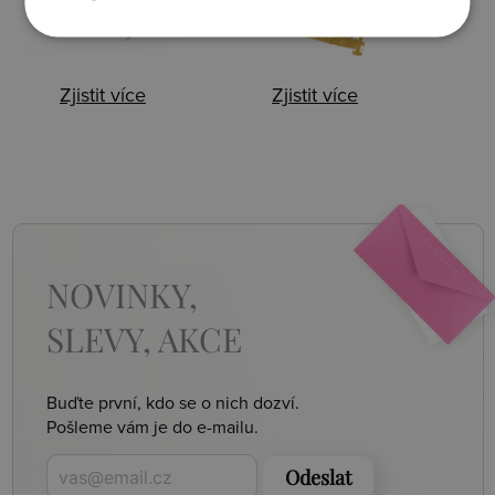
Zjistit více
Zjistit více
NOVINKY,
SLEVY, AKCE
Buďte první, kdo se o nich dozví.
Pošleme vám je do e-mailu.
Odeslat