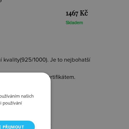
1467 Kč
Skladem
 kvality(925/1000). Je to nejbohatší
avým diamantem s certifikátem.
rms
.
Používáním našich
i používání
E PŘIJMOUT