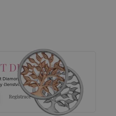
T DIAMONDS
ot Diamonds a
y členství.
Registrace