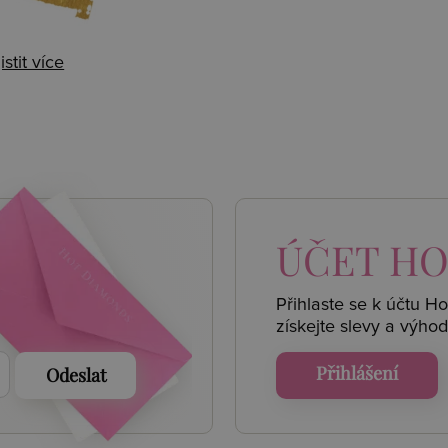
istit více
 AKCE
ÚČET
HO
Přihlaste se k účtu H
získejte
slevy a výhod
Přihlášení
Odeslat