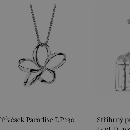
radise DP230
Stříbrný přívěsek Sun
Loot DT105