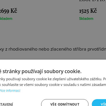
1525 Kč
Skladem
y z rhodiovaného nebo zlaceného stříbra prvotřídní
m stříbrným řetízkem
. Každý přívěsek je osazen pr
 stránky používají soubory cookie.
lní kolekce - jedinečnou
Emozioni
a roztomilou
Cha
ky používají soubory cookie ke zlepšení uživatelského zážitku. 
 souhlasíte se všemi soubory cookie v souladu s našimi zásadam
Více informací
STAVENÍ
VŠE ODMÍTNOUT
VŠ