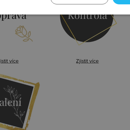
prava
Kontrola
istit více
Zjistit více
alení