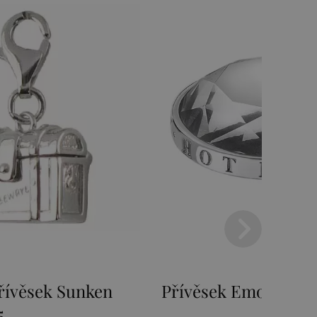
ken
Přívěsek Emozioni Ice Coin