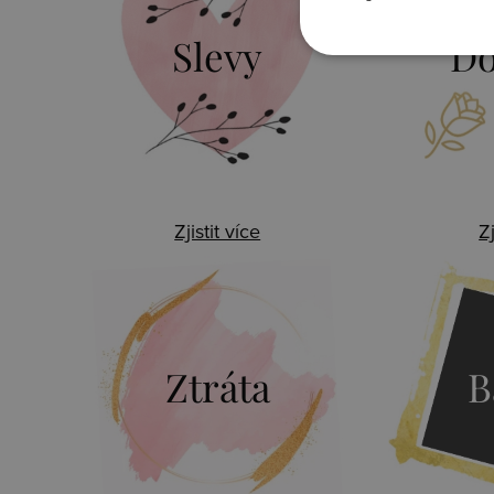
Slevy
Do
Zjistit více
Zj
Ztráta
B