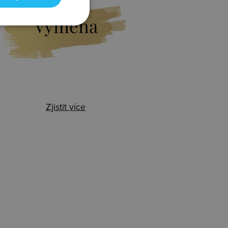
Výměna
Zjistit více