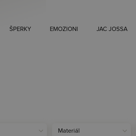
ŠPERKY
EMOZIONI
JAC JOSSA
expand_more
expand_more
Materiál