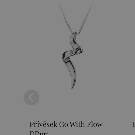
ívěsek Go With Flow
Přívěsek Pa
197