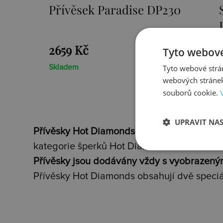
Přívěsek Paradise DP230
2659 Kč
Tyto webové
Tyto webové strán
Skladem
webových stránek
souborů cookie.
UPRAVIT NA
Přívěsky Hot Diamonds
jsou nádherné šperk
kategorie šperků Hot Diamonds.
Přívěsky jsou dodávány vždy s vyobrazený
Přívěsky Hot Diamonds obsahují dvě speciá