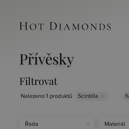
Přívěsky
Filtrovat
Nalezeno 1 produktů
Scintilla
clear
f
expand_more
Řada
Materiál