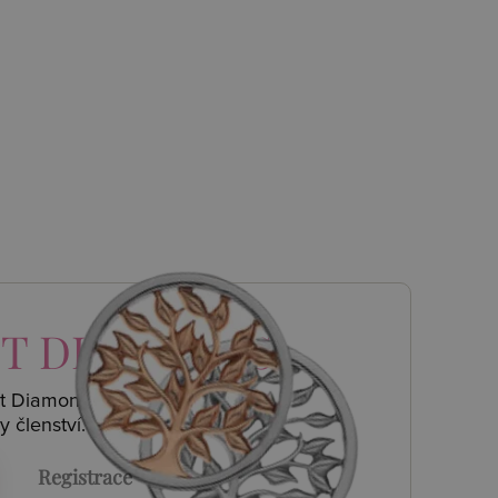
T DIAMONDS
ot Diamonds a
y členství.
Registrace