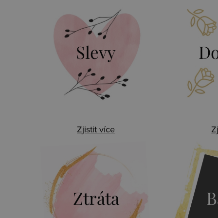
Slevy
Do
Zjistit více
Zj
Ztráta
B