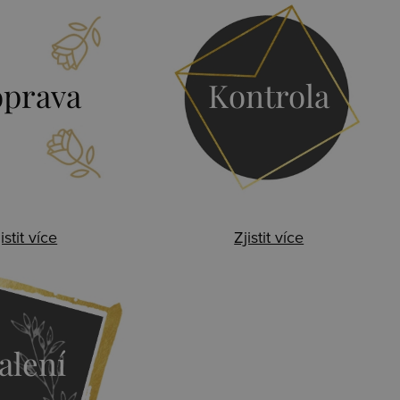
prava
Kontrola
istit více
Zjistit více
alení