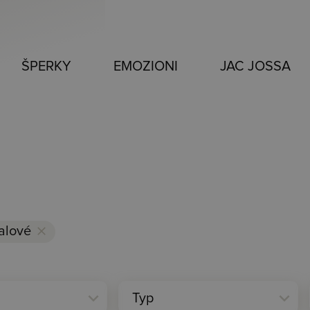
ŠPERKY
EMOZIONI
JAC JOSSA
ialové
clear
expand_more
expand_more
Typ