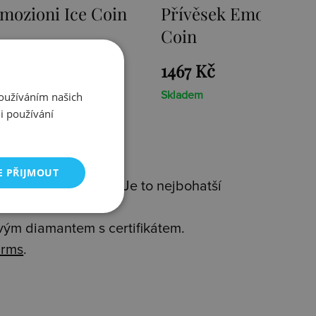
mozioni Ice Coin
Přívěsek Emozioni F
Coin
1467 Kč
Používáním našich
Skladem
i používání
E PŘIJMOUT
 kvality(925/1000). Je to nejbohatší
avým diamantem s certifikátem.
rms
.