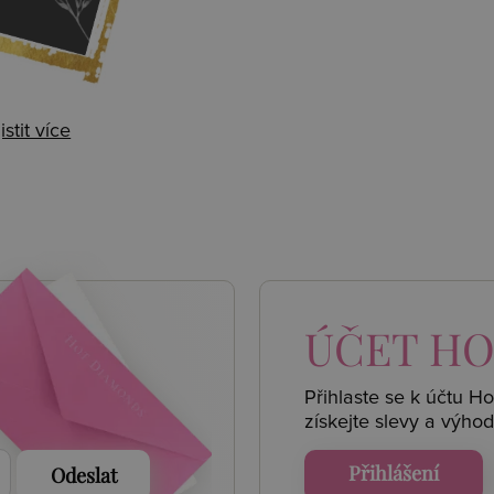
istit více
 AKCE
ÚČET
HO
Přihlaste se k účtu H
získejte
slevy a výhod
Přihlášení
Odeslat