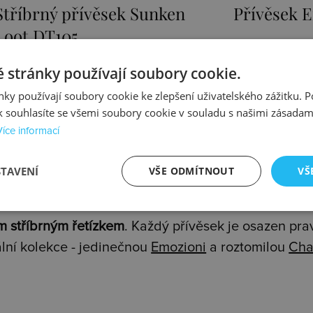
Stříbrný přívěsek Sunken
Přívěsek E
Loot DT105
1525 Kč
1467 Kč
 stránky používají soubory cookie.
ky používají soubory cookie ke zlepšení uživatelského zážitku. 
Skladem
Skladem
 souhlasíte se všemi soubory cookie v souladu s našimi zásadam
Více informací
STAVENÍ
VŠE ODMÍTNOUT
VŠ
y z rhodiovaného nebo zlaceného stříbra prvotřídní
m stříbrným řetízkem
. Každý přívěsek je osazen pr
lní kolekce - jedinečnou
Emozioni
a roztomilou
Cha