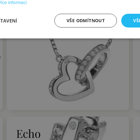
Více informací
Devotion
STAVENÍ
VŠE ODMÍTNOUT
VŠ
Echo