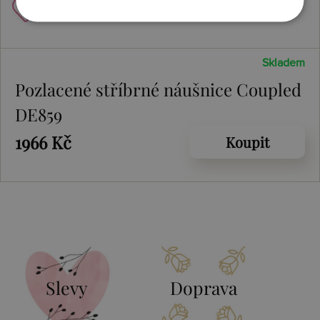
Skladem
Pozlacené stříbrné náušnice Coupled
DE859
1966 Kč
Koupit
Slevy
Doprava