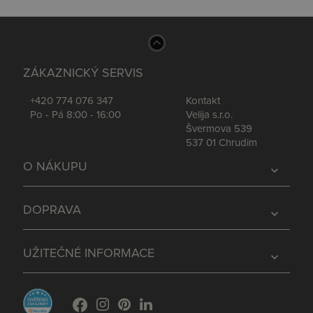
ZÁKAZNICKÝ SERVIS
+420 774 076 347
Kontakt
Po - Pá 8:00 - 16:00
Velija s.r.o.
Švermova 539
537 01 Chrudim
O NÁKUPU
expand_more
DOPRAVA
expand_more
UŽITEČNÉ INFORMACE
expand_more