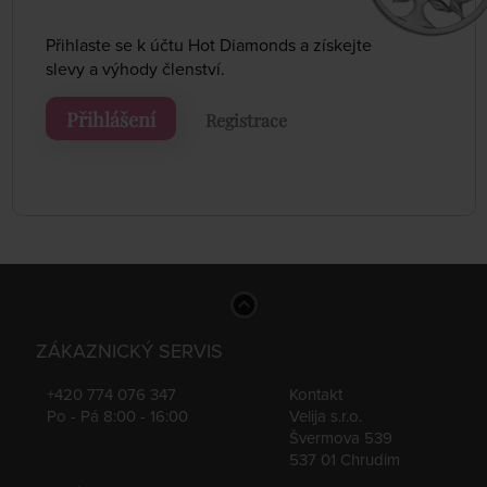
Přihlaste se k účtu Hot Diamonds a získejte
slevy a výhody členství.
Přihlášení
Registrace
ZÁKAZNICKÝ SERVIS
+420 774 076 347
Kontakt
Po - Pá 8:00 - 16:00
Velija s.r.o.
Švermova 539
537 01 Chrudim