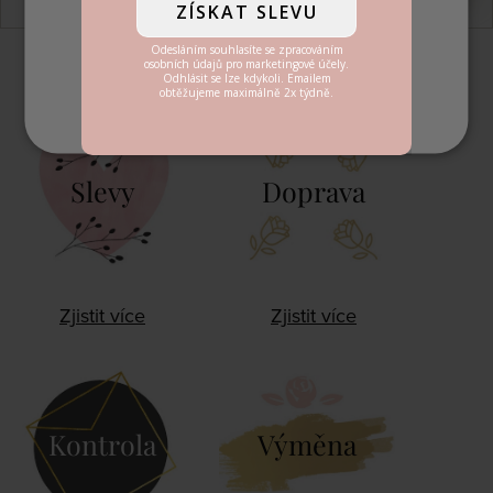
VŠE ODMÍTNOUT
UPRAVIT NASTAVENÍ
Slevy
Doprava
Zjistit více
Zjistit více
Kontrola
Výměna