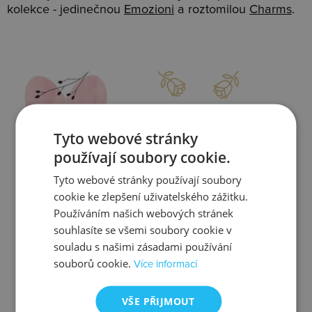
kolekce - jedinečnou
Emozioni
a roztomilou
Charms
.
Slevy
Doprava
Tyto webové stránky
používají soubory cookie.
Tyto webové stránky používají soubory
Zjistit více
Zjistit více
cookie ke zlepšení uživatelského zážitku.
Používáním našich webových stránek
souhlasíte se všemi soubory cookie v
souladu s našimi zásadami používání
souborů cookie.
Více informací
Kontrola
Výměna
VŠE PŘIJMOUT