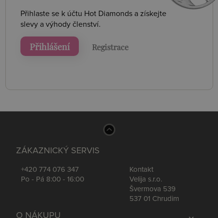
Přihlaste se k účtu Hot Diamonds a získejte
slevy a výhody členství.
Přihlášení
Registrace
ZÁKAZNICKÝ SERVIS
+420 774 076 347
Kontakt
Po - Pá 8:00 - 16:00
Velija s.r.o.
Švermova 539
537 01 Chrudim
O NÁKUPU