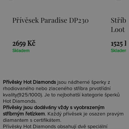
Přívěsek Paradise DP230
Stříbr
Loot D
2659 Kč
1525 Kč
Skladem
Skladem
Přívěsky Hot Diamonds
jsou nádherné šperky z
rhodiovaného nebo zlaceného stříbra prvotřídní
kvality(925/1000). Je to nejbohatší kategorie šperků
Hot Diamonds.
Přívěsky jsou dodávány vždy s vyobrazeným
stříbrným řetízkem
. Každý přívěsek je osazen pravým
diamantem s certifikátem.
Přívěsky Hot Diamonds obsahují dvě speciální