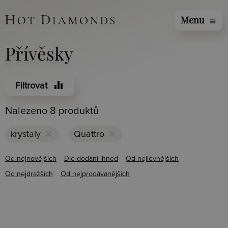
Menu
menu
Přívěsky
equalizer
Filtrovat
Nalezeno 8 produktů
clear
clear
krystaly
Quattro
Od nejnovějších
Dle dodání ihned
Od nejlevnějších
Od nejdražších
Od nejprodávanějších