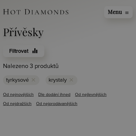
Menu
menu
Přívěsky
equalizer
Filtrovat
Nalezeno 3 produktů
clear
clear
tyrkysové
krystaly
Od nejnovějších
Dle dodání ihned
Od nejlevnějších
Od nejdražších
Od nejprodávanějších