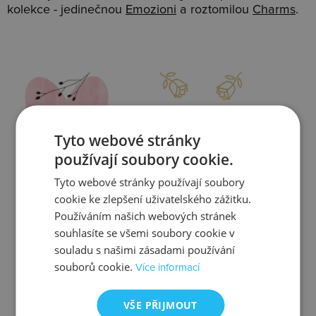
kolekce - jedinečnou
Emozioni
a roztomilou
Charms
.
Slevy
Doprava
Tyto webové stránky
používají soubory cookie.
Tyto webové stránky používají soubory
Zjistit více
Zjistit více
cookie ke zlepšení uživatelského zážitku.
Používáním našich webových stránek
souhlasíte se všemi soubory cookie v
souladu s našimi zásadami používání
souborů cookie.
Více informací
Kontrola
Výměna
VŠE PŘIJMOUT