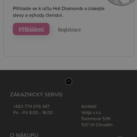
Přihlaste se k účtu Hot Diamonds a získejte
slevy a výhody členství.
Přihlášení
Registrace
ZÁKAZNICKÝ SERVIS
+420 774 076 347
Kontakt
Po - Pá 8:00 - 16:00
Velija s.r.o.
Švermova 539
537 01 Chrudim
O NÁKUPU