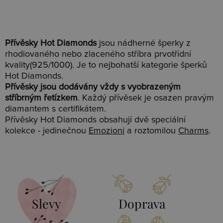
Přívěsky Hot Diamonds
jsou nádherné šperky z
rhodiovaného nebo zlaceného stříbra prvotřídní
kvality(925/1000). Je to nejbohatší kategorie šperků
Hot Diamonds.
Přívěsky jsou dodávány vždy s vyobrazeným
stříbrným řetízkem
. Každý přívěsek je osazen pravým
diamantem s certifikátem.
Přívěsky Hot Diamonds obsahují dvě speciální
kolekce - jedinečnou
Emozioni
a roztomilou
Charms
.
Slevy
Doprava