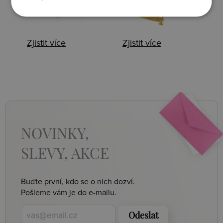
Zjistit více
Zjistit více
NOVINKY,
SLEVY, AKCE
Buďte první, kdo se o nich dozví.
Pošleme vám je do e-mailu.
Odeslat