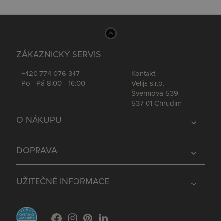
ZÁKAZNICKÝ SERVIS
+420 774 076 347
Kontakt
Po - Pá 8:00 - 16:00
Velija s.r.o.
Švermova 539
537 01 Chrudim
O NÁKUPU
expand_more
DOPRAVA
expand_more
UŽITEČNÉ INFORMACE
expand_more