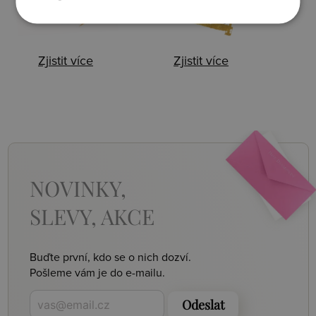
Zjistit více
Zjistit více
NOVINKY,
SLEVY, AKCE
Buďte první, kdo se o nich dozví.
Pošleme vám je do e-mailu.
Odeslat