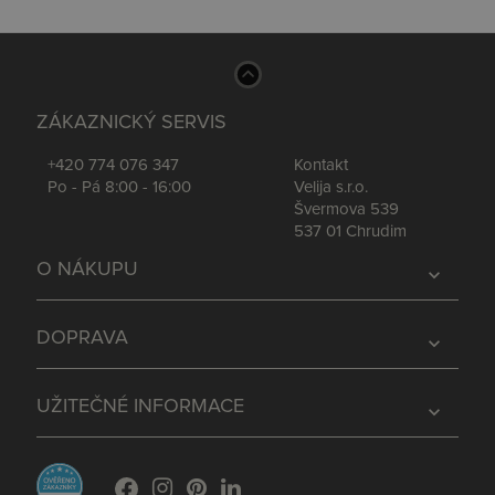
ZÁKAZNICKÝ SERVIS
+420 774 076 347
Kontakt
Po - Pá 8:00 - 16:00
Velija s.r.o.
Švermova 539
537 01 Chrudim
O NÁKUPU
expand_more
DOPRAVA
expand_more
UŽITEČNÉ INFORMACE
expand_more