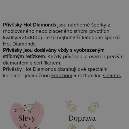
Přívěsky Hot Diamonds
jsou nádherné šperky z
rhodiovaného nebo zlaceného stříbra prvotřídní
kvality(925/1000). Je to nejbohatší kategorie šperků
Hot Diamonds.
Přívěsky jsou dodávány vždy s vyobrazeným
stříbrným řetízkem
. Každý přívěsek je osazen pravým
diamantem s certifikátem.
Přívěsky Hot Diamonds obsahují dvě speciální
kolekce - jedinečnou
Emozioni
a roztomilou
Charms
.
Slevy
Doprava