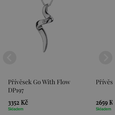
Přívěsek Paradise DP230
S
L
2659 Kč
1
Skladem
Sk