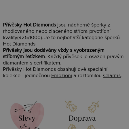
Přívěsky Hot Diamonds
jsou nádherné šperky z
rhodiovaného nebo zlaceného stříbra prvotřídní
kvality(925/1000). Je to nejbohatší kategorie šperků
Hot Diamonds.
Přívěsky jsou dodávány vždy s vyobrazeným
stříbrným řetízkem
. Každý přívěsek je osazen pravým
diamantem s certifikátem.
Přívěsky Hot Diamonds obsahují dvě speciální
kolekce - jedinečnou
Emozioni
a roztomilou
Charms
.
Slevy
Doprava