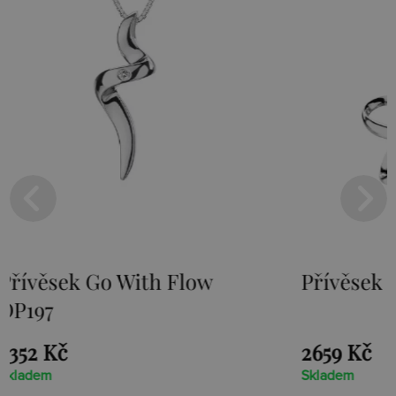
Přívěsek Paradise DP230
Stř
Loo
2659 Kč
152
Skladem
Skla