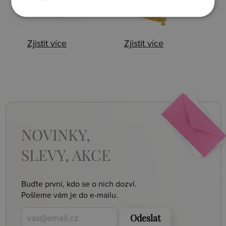
Zjistit více
Zjistit více
NOVINKY,
SLEVY, AKCE
Buďte první, kdo se o nich dozví.
Pošleme vám je do e-mailu.
Odeslat