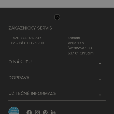
ZÁKAZNICKÝ SERVIS
+420 774 076 347
Kontakt
Po - Pá 8:00 - 16:00
Velija s.r.o.
Švermova 539
537 01 Chrudim
O NÁKUPU
expand_more
DOPRAVA
expand_more
UŽITEČNÉ INFORMACE
expand_more