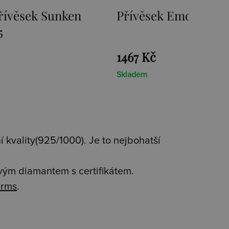
sek Emozioni Ice Coin
Přívěsek Emozi
Coin
Kč
1467 Kč
m
Skladem
 kvality(925/1000). Je to nejbohatší
avým diamantem s certifikátem.
rms
.