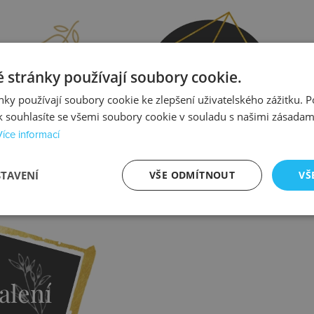
prava
Kontrola
 stránky používají soubory cookie.
ky používají soubory cookie ke zlepšení uživatelského zážitku. 
 souhlasíte se všemi soubory cookie v souladu s našimi zásadam
Více informací
STAVENÍ
VŠE ODMÍTNOUT
VŠ
istit více
Zjistit více
alení