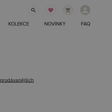
person
search
favorite
shopping_cart
KOLEKCE
NOVINKY
FAQ
prodávanějších