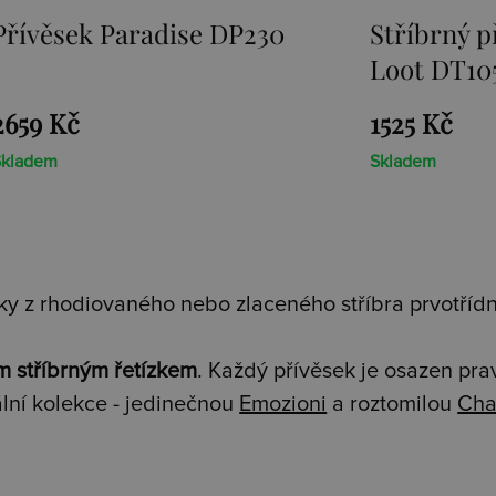
Stříbrný přívěsek Sunken
Přívě
Loot DT105
1525 Kč
1467 
Skladem
Sklade
y z rhodiovaného nebo zlaceného stříbra prvotřídní
m stříbrným řetízkem
. Každý přívěsek je osazen pr
lní kolekce - jedinečnou
Emozioni
a roztomilou
Cha