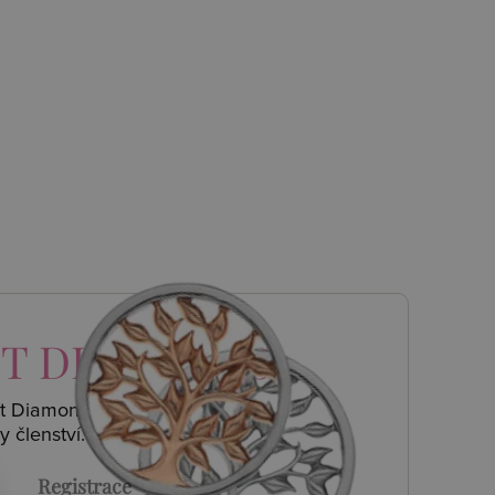
T DIAMONDS
ot Diamonds a
y členství.
Registrace