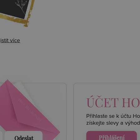
istit více
 AKCE
ÚČET
HO
Přihlaste se k účtu H
získejte
slevy a výhod
Přihlášení
Odeslat