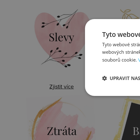
Slevy
Do
Tyto webové
Tyto webové strán
webových stránek
souborů cookie.
UPRAVIT NA
Zjistit více
Zj
Ztráta
B