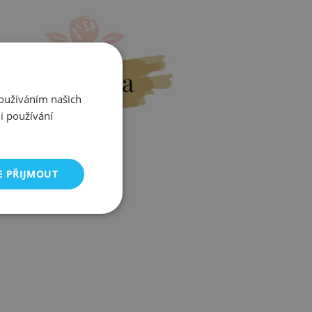
Výměna
Používáním našich
i používání
E PŘIJMOUT
Zjistit více