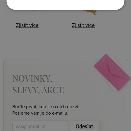
Zjistit více
Zjistit více
NOVINKY,
SLEVY, AKCE
Buďte první, kdo se o nich dozví.
Pošleme vám je do e-mailu.
Odeslat