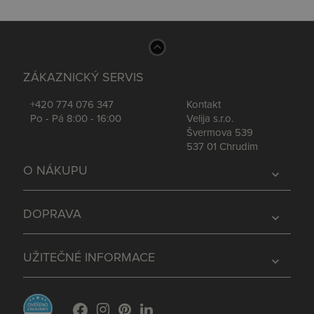
ZÁKAZNICKÝ SERVIS
+420 774 076 347
Kontakt
Po - Pá 8:00 - 16:00
Velija s.r.o.
Švermova 539
537 01 Chrudim
O NÁKUPU
expand_more
DOPRAVA
expand_more
UŽITEČNÉ INFORMACE
expand_more