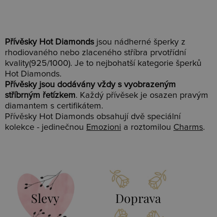
Přívěsky Hot Diamonds
jsou nádherné šperky z
rhodiovaného nebo zlaceného stříbra prvotřídní
kvality(925/1000). Je to nejbohatší kategorie šperků
Hot Diamonds.
Přívěsky jsou dodávány vždy s vyobrazeným
stříbrným řetízkem
. Každý přívěsek je osazen pravým
diamantem s certifikátem.
Přívěsky Hot Diamonds obsahují dvě speciální
kolekce - jedinečnou
Emozioni
a roztomilou
Charms
.
Slevy
Doprava