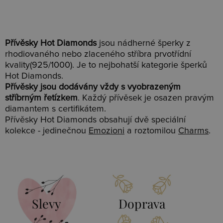
Přívěsky Hot Diamonds
jsou nádherné šperky z
rhodiovaného nebo zlaceného stříbra prvotřídní
kvality(925/1000). Je to nejbohatší kategorie šperků
Hot Diamonds.
Přívěsky jsou dodávány vždy s vyobrazeným
stříbrným řetízkem
. Každý přívěsek je osazen pravým
diamantem s certifikátem.
Přívěsky Hot Diamonds obsahují dvě speciální
kolekce - jedinečnou
Emozioni
a roztomilou
Charms
.
Slevy
Doprava