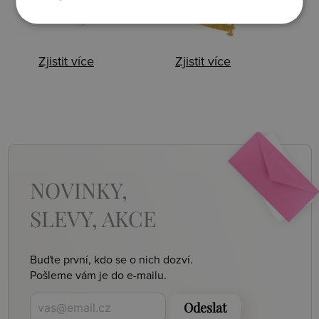
Zjistit více
Zjistit více
NOVINKY,
SLEVY, AKCE
Buďte první, kdo se o nich dozví.
Pošleme vám je do e-mailu.
Odeslat