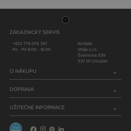
ZÁKAZNICKÝ SERVIS
+420 774 076 347
Kontakt
Po - Pá 8:00 - 16:00
Velija s.r.o.
Švermova 539
537 01 Chrudim
O NÁKUPU
expand_more
DOPRAVA
expand_more
UŽITEČNÉ INFORMACE
expand_more