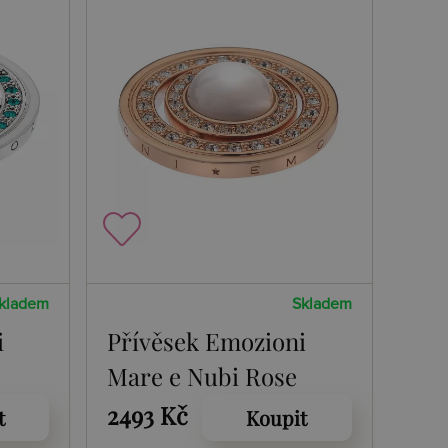
kladem
Skladem
i
Přívěsek Emozioni
Mare e Nubi Rose
Gold Coin
2493 Kč
t
Koupit