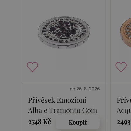
do 26. 8. 2026
Přívěsek Emozioni
Přív
Alba e Tramonto Coin
Acqu
Gold
2748 Kč
2493
Koupit