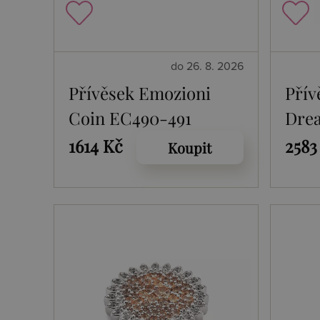
do 26. 8. 2026
Přívěsek Emozioni
Přív
Coin EC490-491
Dre
477
1614 Kč
2583
Koupit