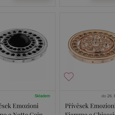
Skladem
do 26. 
ěsek Emozioni
Přívěsek Emozion
no e Notte Coin
Fiamme e Ghiacci