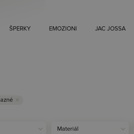
ŠPERKY
EMOZIONI
JAC JOSSA
azné
clear
expand_more
expand_more
Materiál