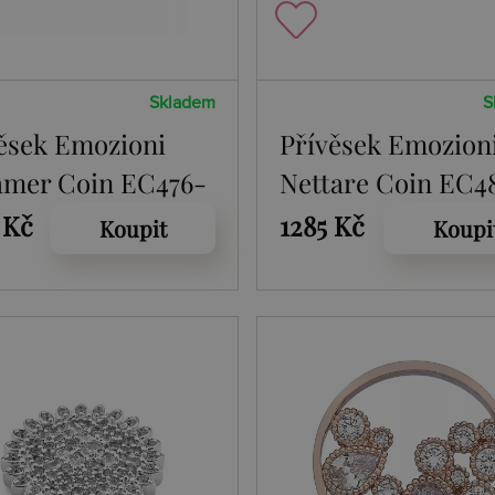
Skladem
S
ěsek Emozioni
Přívěsek Emozion
amer Coin EC476-
Nettare Coin EC4
 Kč
1285 Kč
Koupit
Koupi