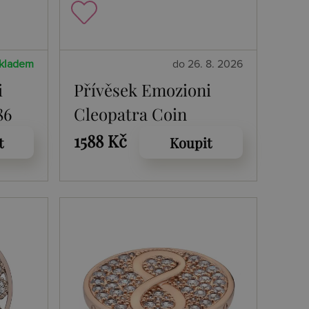
kladem
do 26. 8. 2026
i
Přívěsek Emozioni
86
Cleopatra Coin
EC466-467
1588 Kč
t
Koupit