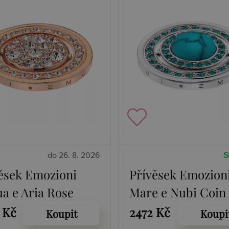
do 26. 8. 2026
S
ěsek Emozioni
Přívěsek Emozion
a e Aria Rose
Mare e Nubi Coin
 Coin
 Kč
2472 Kč
Koupit
Koupi