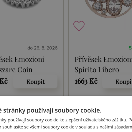
do 26. 8. 2026
S
ěsek Emozioni
Přívěsek Emozion
zzare Coin
Spirito Libero
60-461
Freedom RG Coin
 Kč
1663 Kč
Koupit
Koupi
446-447
 stránky používají soubory cookie.
ky používají soubory cookie ke zlepšení uživatelského zážitku. 
 souhlasíte se všemi soubory cookie v souladu s našimi zásadam