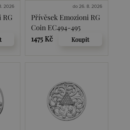
8. 2026
do 26. 8. 2026
i RG
Přívěsek Emozioni RG
Coin EC494-495
1475 Kč
t
Koupit