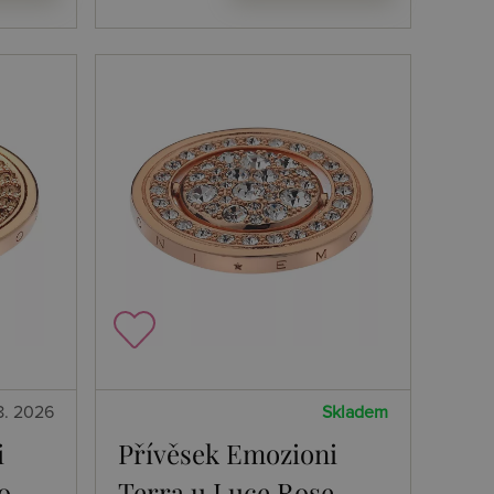
8. 2026
Skladem
i
Přívěsek Emozioni
o
Terra u Luce Rose