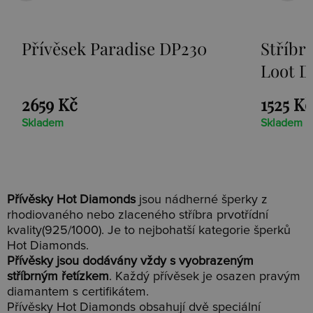
Přívěsek Paradise DP230
Stříbr
Loot D
2659 Kč
1525 Kč
Skladem
Skladem
Přívěsky Hot Diamonds
jsou nádherné šperky z
rhodiovaného nebo zlaceného stříbra prvotřídní
kvality(925/1000). Je to nejbohatší kategorie šperků
Hot Diamonds.
Přívěsky jsou dodávány vždy s vyobrazeným
stříbrným řetízkem
. Každý přívěsek je osazen pravým
diamantem s certifikátem.
Přívěsky Hot Diamonds obsahují dvě speciální