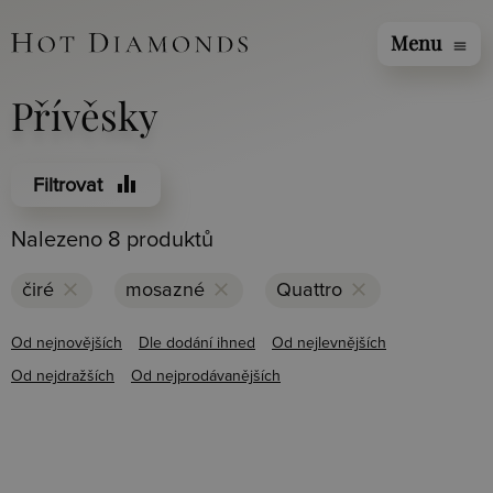
Menu
menu
Přívěsky
equalizer
Filtrovat
Nalezeno 8 produktů
clear
clear
clear
čiré
mosazné
Quattro
Od nejnovějších
Dle dodání ihned
Od nejlevnějších
Od nejdražších
Od nejprodávanějších