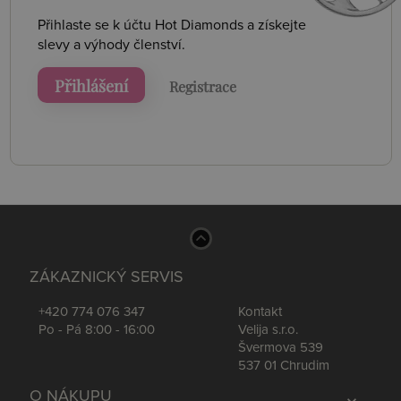
Přihlaste se k účtu Hot Diamonds a získejte
slevy a výhody členství.
Přihlášení
Registrace
ZÁKAZNICKÝ SERVIS
+420 774 076 347
Kontakt
Po - Pá 8:00 - 16:00
Velija s.r.o.
Švermova 539
537 01 Chrudim
O NÁKUPU