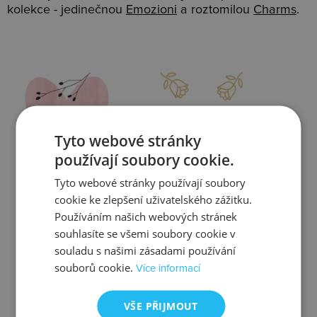
kolekce - jedinečnou
Emozioni
a roztomilou
Charms
.
Slevy
Doprava
Tyto webové stránky
používají soubory cookie.
Tyto webové stránky používají soubory
Zjistit více
Zjistit více
cookie ke zlepšení uživatelského zážitku.
Používáním našich webových stránek
souhlasíte se všemi soubory cookie v
souladu s našimi zásadami používání
souborů cookie.
Více informací
Kontrola
Výměna
VŠE PŘIJMOUT