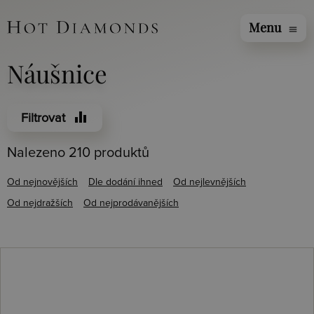
Menu
menu
Náušnice
equalizer
Filtrovat
Nalezeno 210 produktů
Od nejnovějších
Dle dodání ihned
Od nejlevnějších
Od nejdražších
Od nejprodávanějších