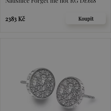
Náušnice Forget me not RG DE618
2383 Kč
Koupit