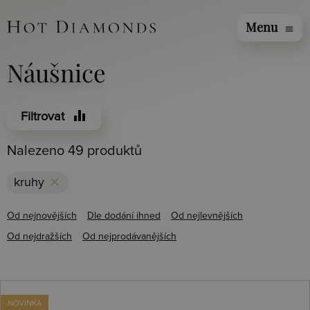
Menu
menu
Náušnice
equalizer
Filtrovat
Nalezeno 49 produktů
clear
kruhy
Od nejnovějších
Dle dodání ihned
Od nejlevnějších
Od nejdražších
Od nejprodávanějších
NOVINKA