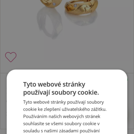
Skladem
Tyto webové stránky
Pozlacené stříbrné náušnice HD x
používají soubory cookie.
Golden Edit Huggie DE852
Tyto webové stránky používají soubory
cookie ke zlepšení uživatelského zážitku.
2799 Kč
Koupit
Používáním našich webových stránek
souhlasíte se všemi soubory cookie v
souladu s našimi zásadami používání