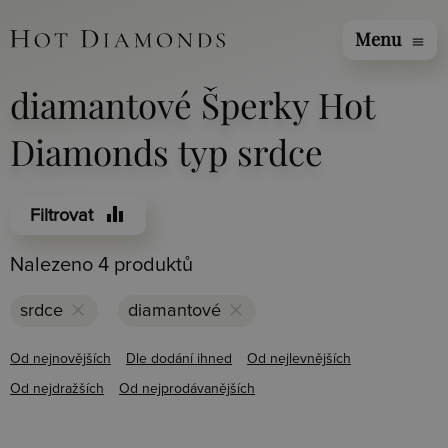
Menu
menu
diamantové Šperky Hot
Diamonds typ srdce
equalizer
Filtrovat
Nalezeno 4 produktů
clear
clear
srdce
diamantové
Od nejnovějších
Dle dodání ihned
Od nejlevnějších
Od nejdražších
Od nejprodávanějších