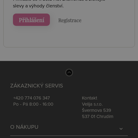
slevy a výhody členství.
Přihlášení
Registrace
ZÁKAZNICKÝ SERVIS
+420 774 076 347
Kontakt
Po - Pá 8:00 - 16:00
Velija s.r.o.
Švermova 539
537 01 Chrudim
O NÁKUPU
expand_more