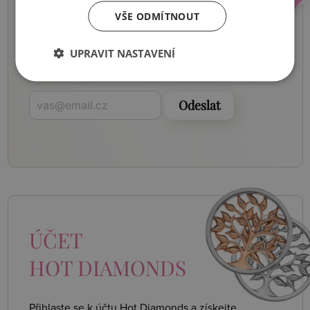
SLEVY, AKCE
VŠE ODMÍTNOUT
UPRAVIT NASTAVENÍ
Buďte první, kdo se o nich dozví.
Pošleme vám je do e-mailu.
Odeslat
ÚČET
HOT DIAMONDS
Přihlaste se k účtu Hot Diamonds a získejte