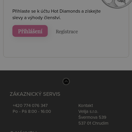
Přihlaste se k účtu Hot Diamonds a získejte
slevy a výhody členství.
Přihlášení
Registrace
ZÁKAZNICKÝ SERVIS
+420 774 076 347
Kontakt
Po - Pá 8:00 - 16:00
Velija s.r.o.
Švermova 539
537 01 Chrudim