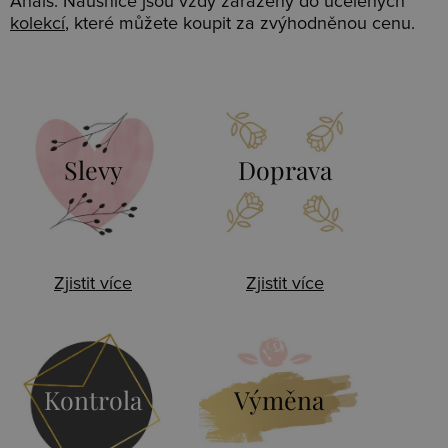
Anais. Náušnice jsou vždy zaraženy do ucelených
kolekcí
, které můžete koupit za zvýhodněnou cenu.
Slevy
Doprava
Zjistit více
Zjistit více
Kontrola
Výměna