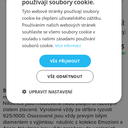
používají soubory cookie.
Tyto webové stránky používají soubory
cookie ke zlepšení uživatelského zážitku.
Stříbrné náušnice Paradise
Stříbr
Používáním našich webových stránek
DE248
Scintil
souhlasíte se všemi soubory cookie v
souladu s našimi zásadami používání
1966 Kč
1405 K
souborů cookie.
Více informací
Skladem
Skladem
VŠE PŘIJMOUT
VŠE ODMÍTNOUT
Stříbrné náušnice Hot Diamonds
se vyjadřují
UPRAVIT NASTAVENÍ
moderním čistým stylem a nadčasovým designem.
Náušnice jsou rhodiované nebo žlutým či růžovým
zlatem zlacené. Vyrobené vždy ze stříbra ryzosti
925/1000. Osazované jsou vždy pravým bílým
diamantem s výjimkou náušnic z kolekce Emozioni a