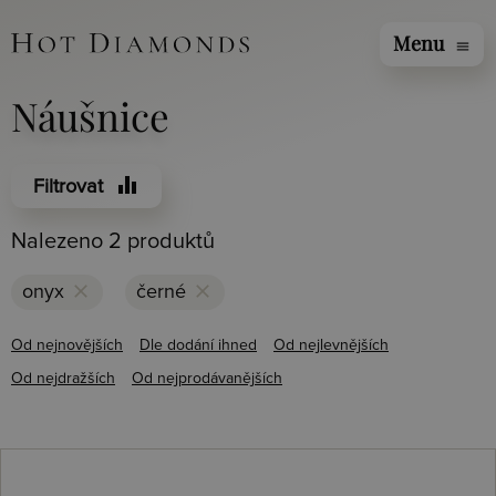
Menu
menu
Náušnice
equalizer
Filtrovat
Nalezeno 2 produktů
clear
clear
onyx
černé
Od nejnovějších
Dle dodání ihned
Od nejlevnějších
Od nejdražších
Od nejprodávanějších