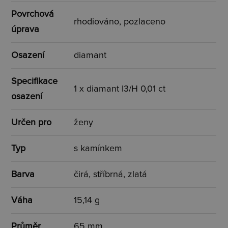
Povrchová
rhodiováno, pozlaceno
úprava
Osazení
diamant
Specifikace
1 x diamant I3/H 0,01 ct
osazení
Určen pro
ženy
Typ
s kamínkem
Barva
čirá, stříbrná, zlatá
Váha
15,14 g
Průměr
65 mm