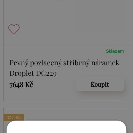
Skladem
Pevný pozlacený stříbrný náramek
Droplet DC229
7648 Kč
Koupit
NOVINKA