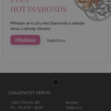
HOT DIAMONDS
Přihlaste se k účtu Hot Diamonds a získejte
slevy a výhody členství.
Přihlášení
Registrace
ZÁKAZNICKÝ SERVIS
+420 774 076 347
Kontakt
Po - Pá 8:00 - 16:00
Velija s.r.o.