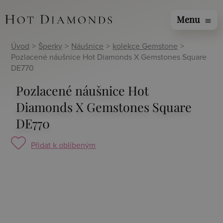
Menu
menu
Úvod
>
Šperky
>
Náušnice
>
kolekce Gemstone
>
Pozlacené náušnice Hot Diamonds X Gemstones Square
DE770
Pozlacené náušnice Hot
Diamonds X Gemstones Square
DE770
Přidat k oblíbeným