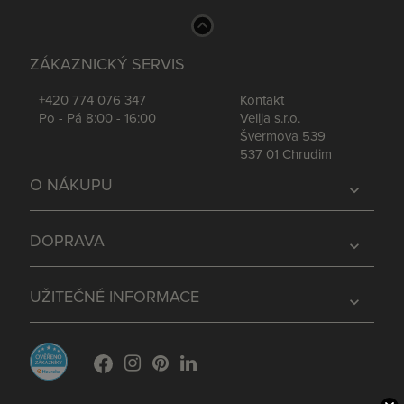
ZÁKAZNICKÝ SERVIS
+420 774 076 347
Kontakt
Po - Pá 8:00 - 16:00
Velija s.r.o.
Švermova 539
537 01 Chrudim
O NÁKUPU
expand_more
DOPRAVA
expand_more
UŽITEČNÉ INFORMACE
expand_more