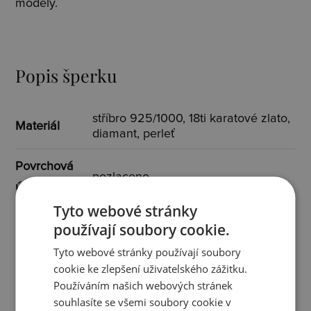
modely.
Popis šperku
stříbro 925/1000, 18ti karatové zlato,
Materiál
diamant, perleť
Povrchová
pozlaceno
úprava
Tyto webové stránky
Osazení
diamant
používají soubory cookie.
Tyto webové stránky používají soubory
Specifikace
cookie ke zlepšení uživatelského zážitku.
2x diamant I3/H 0,005 ct
osazení
Používáním našich webových stránek
souhlasíte se všemi soubory cookie v