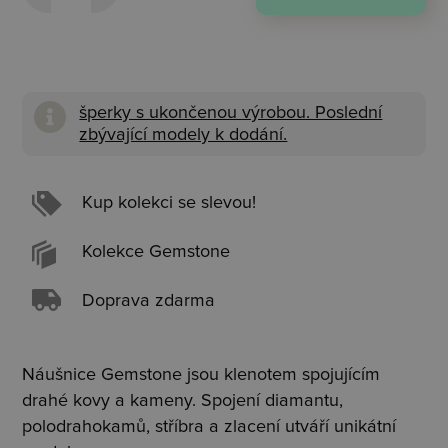
šperky s ukončenou výrobou. Poslední
zbývající modely k dodání.
Kup kolekci se slevou!
Kolekce Gemstone
Doprava zdarma
Náušnice G
emstone j
sou klenotem spojujícím
drahé kovy a kameny. Spojení diamantu,
polodrahokamů, stříbra a zlacení utváří unikátní