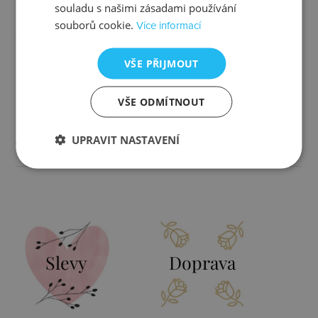
Určen pro
ženy
souladu s našimi zásadami používání
souborů cookie.
Více informací
Typ
s kamínkem
VŠE PŘIJMOUT
Barva
zlatá, čirá, perleťová
VŠE ODMÍTNOUT
Rozměr
7x7 mm
UPRAVIT NASTAVENÍ
Váha
1,73 g
Slevy
Doprava