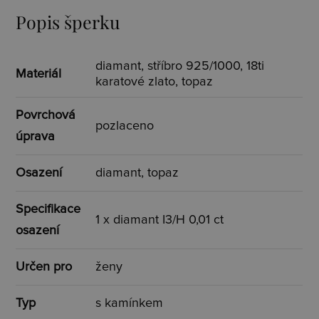
Popis šperku
diamant, stříbro 925/1000, 18ti
Materiál
karatové zlato, topaz
Povrchová
pozlaceno
úprava
Osazení
diamant, topaz
Specifikace
1 x diamant I3/H 0,01 ct
osazení
Určen pro
ženy
Typ
s kamínkem