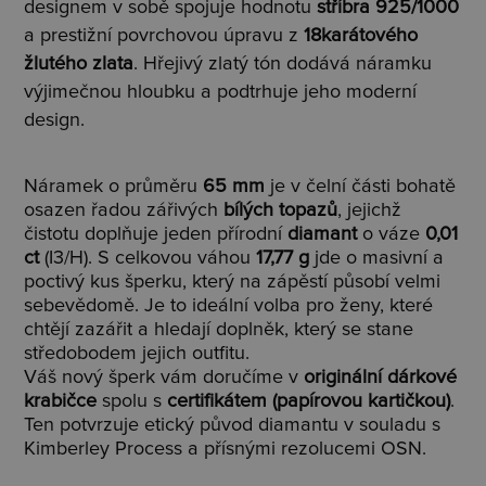
designem v sobě spojuje hodnotu
stříbra 925/1000
a prestižní povrchovou úpravu z
18karátového
žlutého zlata
. Hřejivý zlatý tón dodává náramku
výjimečnou hloubku a podtrhuje jeho moderní
design.
Náramek o průměru
65 mm
je v čelní části bohatě
osazen řadou zářivých
bílých topazů
, jejichž
čistotu doplňuje jeden přírodní
diamant
o váze
0,01
ct
(I3/H). S celkovou váhou
17,77 g
jde o masivní a
poctivý kus šperku, který na zápěstí působí velmi
sebevědomě. Je to ideální volba pro ženy, které
chtějí zazářit a hledají doplněk, který se stane
středobodem jejich outfitu.
Váš nový šperk vám doručíme v
originální dárkové
krabičce
spolu s
certifikátem (papírovou kartičkou)
.
Ten potvrzuje etický původ diamantu v souladu s
Kimberley Process a přísnými rezolucemi OSN.