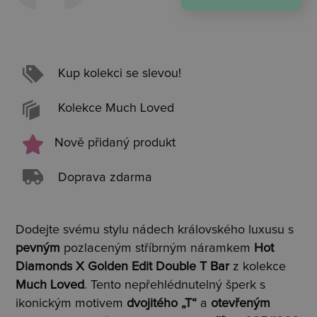
Kup kolekci se slevou!
Kolekce Much Loved
Nově přidaný produkt
Doprava zdarma
Dodejte svému stylu nádech královského luxusu s
pevným
pozlaceným stříbrným náramkem
Hot
Diamonds X Golden Edit Double T Bar
z kolekce
Much Loved
. Tento nepřehlédnutelný šperk s
ikonickým motivem
dvojitého „T“
a
otevřeným