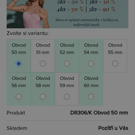
Zvolte si variantu:
Obvod
Obvod
Obvod
Obvod
Obvod
50 mm
51 mm
52 mm
54 mm
55 mm
Obvod
Obvod
Obvod
Obvod
56 mm
58 mm
59 mm
60 mm
Produkt
DR306/K Obvod 50 mm
Skladem
Pozítří u Vás