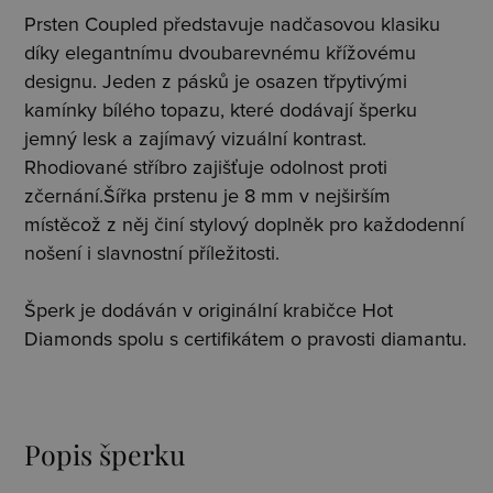
Prsten Coupled představuje nadčasovou klasiku
díky elegantnímu dvoubarevnému křížovému
designu. Jeden z pásků je osazen třpytivými
kamínky bílého topazu, které dodávají šperku
jemný lesk a zajímavý vizuální kontrast.
Rhodiované stříbro zajišťuje odolnost proti
zčernání.Šířka prstenu je 8 mm v nejširším
místěcož z něj činí stylový doplněk pro každodenní
nošení i slavnostní příležitosti.
Šperk je dodáván v originální krabičce Hot
Diamonds spolu s certifikátem o pravosti diamantu.
Popis šperku