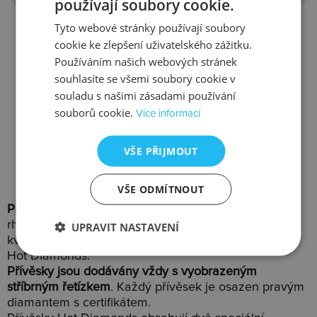
používají soubory cookie.
Tyto webové stránky používají soubory
cookie ke zlepšení uživatelského zážitku.
Přívěsek Paradise DP230
Stříbr
Používáním našich webových stránek
Loot D
souhlasíte se všemi soubory cookie v
souladu s našimi zásadami používání
2659 Kč
1525 Kč
souborů cookie.
Více informací
Skladem
Skladem
VŠE PŘIJMOUT
VŠE ODMÍTNOUT
Přívěsky Hot Diamonds
jsou nádherné šperky z
rhodiovaného nebo zlaceného stříbra prvotřídní
UPRAVIT NASTAVENÍ
kvality(925/1000). Je to nejbohatší kategorie šperků
Hot Diamonds.
Přívěsky jsou dodávány vždy s vyobrazeným
stříbrným řetízkem
. Každý přívěsek je osazen pravým
diamantem s certifikátem.