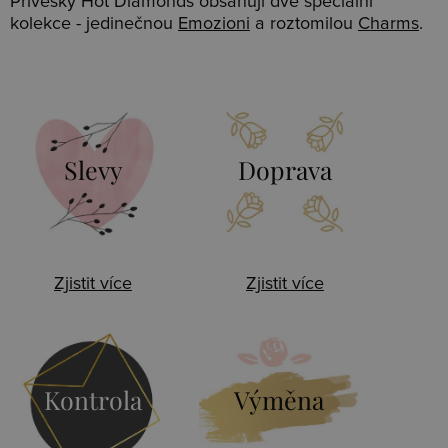
Přívěsky Hot Diamonds obsahují dvě speciální
kolekce - jedinečnou
Emozioni
a roztomilou
Charms
.
Slevy
Doprava
Zjistit více
Zjistit více
Kontrola
Výměna