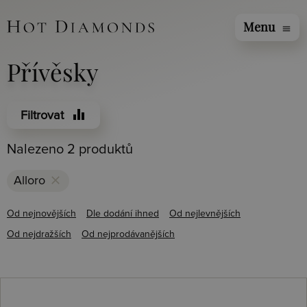
Menu
menu
Přívěsky
equalizer
Filtrovat
Nalezeno 2 produktů
clear
Alloro
Od nejnovějších
Dle dodání ihned
Od nejlevnějších
Od nejdražších
Od nejprodávanějších