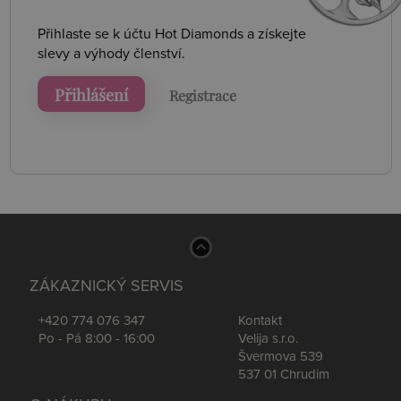
Přihlaste se k účtu Hot Diamonds a získejte
slevy a výhody členství.
Přihlášení
Registrace
ZÁKAZNICKÝ SERVIS
+420 774 076 347
Kontakt
Po - Pá 8:00 - 16:00
Velija s.r.o.
Švermova 539
537 01 Chrudim