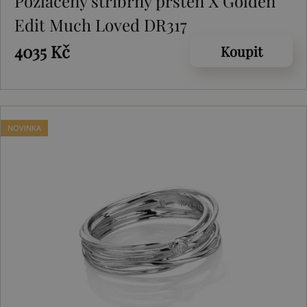
Pozlacený stříbrný prsten X Golden
Edit Much Loved DR317
4035 Kč
Koupit
NOVINKA