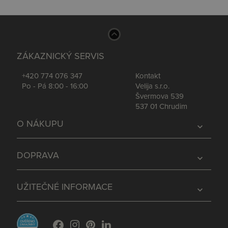
ZÁKAZNICKÝ SERVIS
+420 774 076 347
Kontakt
Po - Pá 8:00 - 16:00
Velija s.r.o.
Švermova 539
537 01 Chrudim
O NÁKUPU
expand_more
DOPRAVA
expand_more
UŽITEČNÉ INFORMACE
expand_more