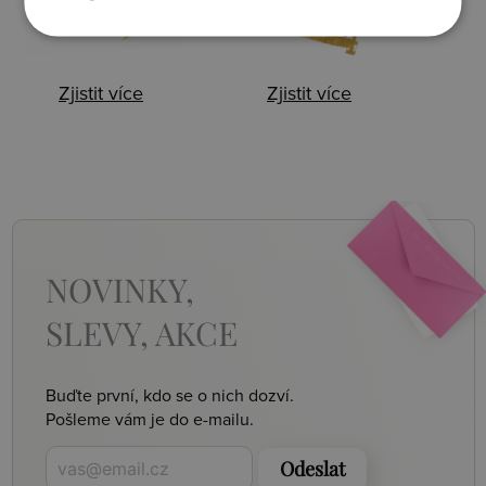
Zjistit více
Zjistit více
NOVINKY,
SLEVY, AKCE
Buďte první, kdo se o nich dozví.
Pošleme vám je do e-mailu.
Odeslat