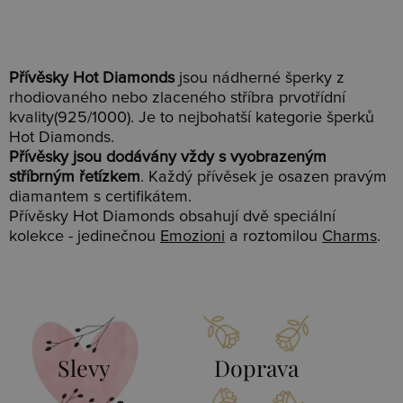
Přívěsky Hot Diamonds
jsou nádherné šperky z
rhodiovaného nebo zlaceného stříbra prvotřídní
kvality(925/1000). Je to nejbohatší kategorie šperků
Hot Diamonds.
Přívěsky jsou dodávány vždy s vyobrazeným
stříbrným řetízkem
. Každý přívěsek je osazen pravým
diamantem s certifikátem.
Přívěsky Hot Diamonds obsahují dvě speciální
kolekce - jedinečnou
Emozioni
a roztomilou
Charms
.
Slevy
Doprava