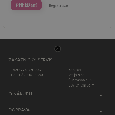
Přihlášení
Registrace
ZÁKAZNICKÝ SERVIS
+420 774 076 347
Kontakt
Po - Pá 8:00 - 16:00
Velija s.r.o.
Švermova 539
537 01 Chrudim
O NÁKUPU
expand_more
DOPRAVA
expand_more