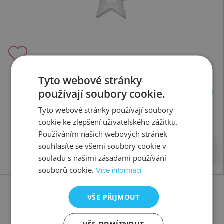
Tyto webové stránky
používají soubory cookie.
Skladem
Set Diamond Amulets SS132
Tyto webové stránky používají soubory
cookie ke zlepšení uživatelského zážitku.
Používáním našich webových stránek
2836 Kč
Koupit
souhlasíte se všemi soubory cookie v
souladu s našimi zásadami používání
souborů cookie.
Více informací
VŠE PŘIJMOUT