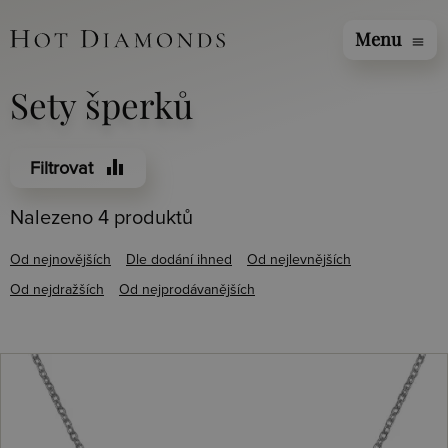
Menu
menu
Sety šperků
equalizer
Filtrovat
Nalezeno 4 produktů
Od nejnovějších
Dle dodání ihned
Od nejlevnějších
Od nejdražších
Od nejprodávanějších