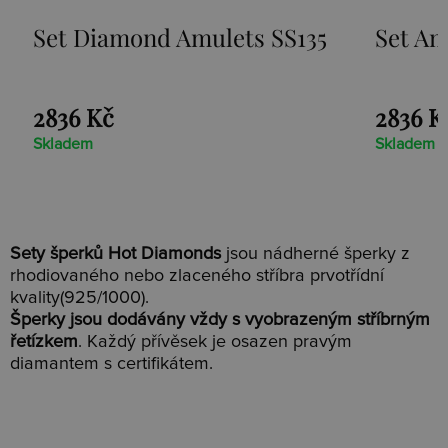
Set Diamond Amulets SS135
Set Amu
2836 Kč
2836 K
Skladem
Skladem
Sety šperků Hot Diamonds
jsou nádherné šperky z
rhodiovaného nebo zlaceného stříbra prvotřídní
kvality(925/1000).
Šperky jsou dodávány vždy s vyobrazeným stříbrným
řetízkem
. Každý přívěsek je osazen pravým
diamantem s certifikátem.