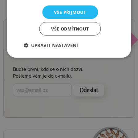
VŠE PŘIJMOUT
VŠE ODMÍTNOUT
NOVINKY,
UPRAVIT NASTAVENÍ
SLEVY, AKCE
Buďte první, kdo se o nich dozví.
Pošleme vám je do e-mailu.
Odeslat