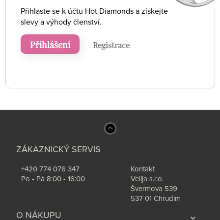
Přihlaste se k účtu Hot Diamonds a získejte
slevy a výhody členství.
Přihlášení
Registrace
ZÁKAZNICKÝ SERVIS
+420 774 076 347
Kontakt
Po - Pá 8:00 - 16:00
Velija s.r.o.
Švermova 539
537 01 Chrudim
O NÁKUPU
expand_more