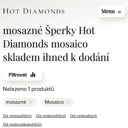
Menu
menu
mosazné Šperky Hot
Diamonds mosaico
skladem ihned k dodání
equalizer
Filtrovat
Nalezeno 1 produktů
clear
clear
mosazné
Mosaico
Od nejnovějších
Od nejlevnějších
Od nejdražších
Od nejprodávanějších