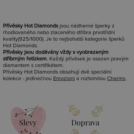
Přívěsky Hot Diamonds
jsou nádherné šperky z
rhodiovaného nebo zlaceného stříbra prvotřídní
kvality(925/1000). Je to nejbohatší kategorie šperků
Hot Diamonds.
Přívěsky jsou dodávány vždy s vyobrazeným
stříbrným řetízkem
. Každý přívěsek je osazen pravým
diamantem s certifikátem.
Přívěsky Hot Diamonds obsahují dvě speciální
kolekce - jedinečnou
Emozioni
a roztomilou
Charms
.
Slevy
Doprava