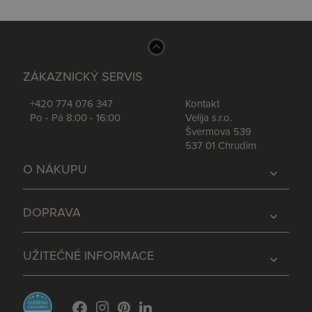
ZÁKAZNICKÝ SERVIS
+420 774 076 347
Kontakt
Po - Pá 8:00 - 16:00
Velija s.r.o.
Švermova 539
537 01 Chrudim
O NÁKUPU
expand_more
DOPRAVA
expand_more
UŽITEČNÉ INFORMACE
expand_more