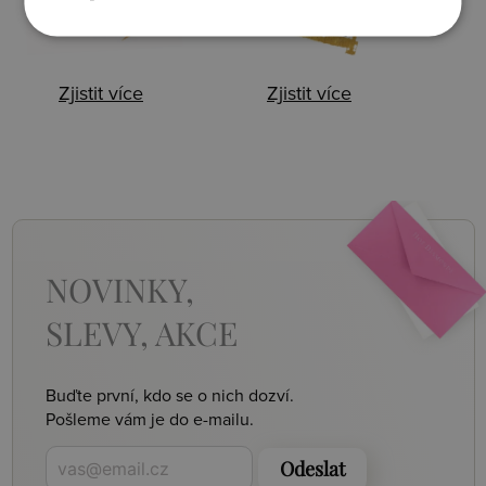
Zjistit více
Zjistit více
NOVINKY,
SLEVY, AKCE
Buďte první, kdo se o nich dozví.
Pošleme vám je do e-mailu.
Odeslat