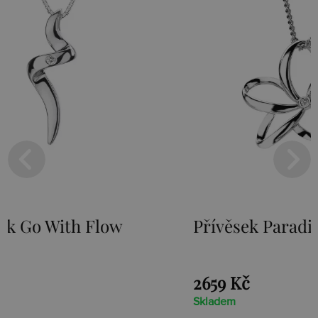
Přívěsek Paradise DP230
Stříb
Loot 
2659 Kč
1525 
Skladem
Skladem