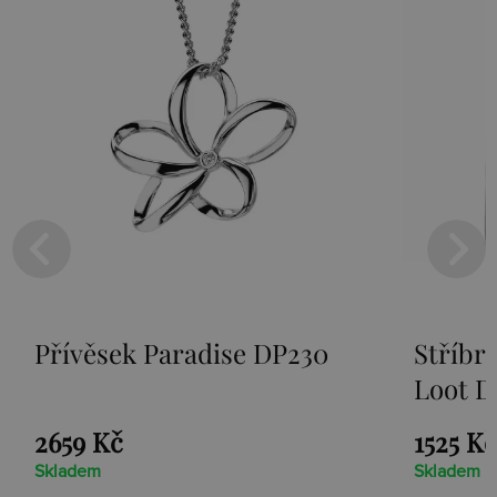
Přívěsek Paradise DP230
Stříbr
Loot D
2659 Kč
1525 Kč
Skladem
Skladem