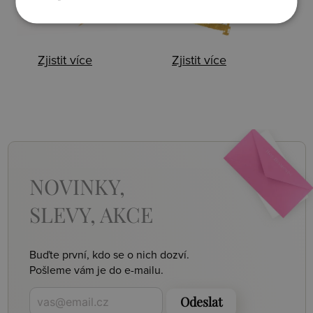
Zjistit více
Zjistit více
NOVINKY,
SLEVY, AKCE
Buďte první, kdo se o nich dozví.
Pošleme vám je do e-mailu.
Odeslat