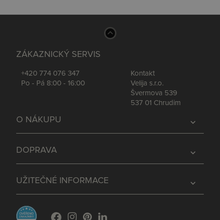
ZÁKAZNICKÝ SERVIS
+420 774 076 347
Kontakt
Po - Pá 8:00 - 16:00
Velija s.r.o.
Švermova 539
537 01 Chrudim
O NÁKUPU
expand_more
DOPRAVA
expand_more
UŽITEČNÉ INFORMACE
expand_more