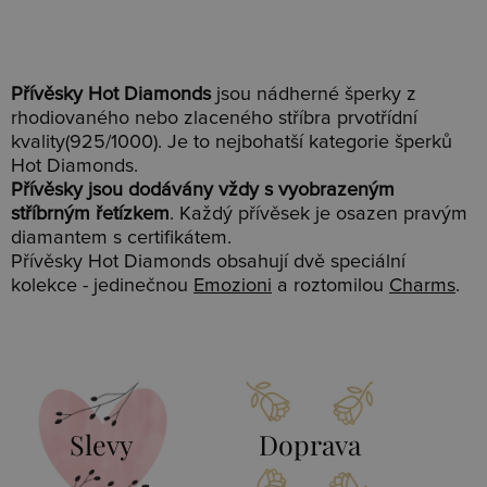
Přívěsky Hot Diamonds
jsou nádherné šperky z
rhodiovaného nebo zlaceného stříbra prvotřídní
kvality(925/1000). Je to nejbohatší kategorie šperků
Hot Diamonds.
Přívěsky jsou dodávány vždy s vyobrazeným
stříbrným řetízkem
. Každý přívěsek je osazen pravým
diamantem s certifikátem.
Přívěsky Hot Diamonds obsahují dvě speciální
kolekce - jedinečnou
Emozioni
a roztomilou
Charms
.
Slevy
Doprava