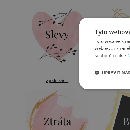
Slevy
Do
Tyto webové
Tyto webové strán
webových stránek
souborů cookie.
UPRAVIT NA
Zjistit více
Zj
Ztráta
B