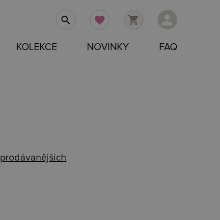
person
search
favorite
shopping_cart
KOLEKCE
NOVINKY
FAQ
prodávanějších