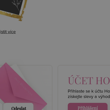
istit více
 AKCE
ÚČET
HO
Přihlaste se k účtu H
získejte
slevy a výhod
Přihlášení
Odeslat