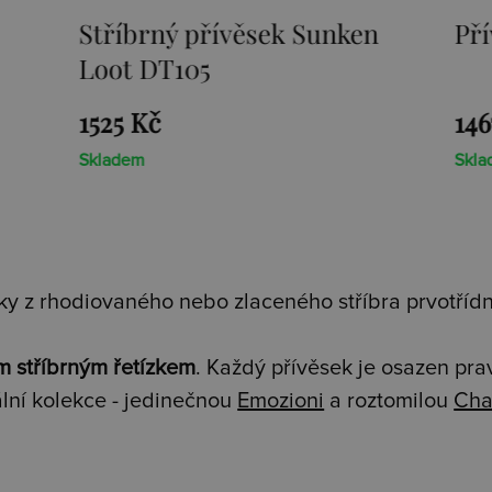
Stříbrný přívěsek Sunken
Přívěsek E
Loot DT105
1525 Kč
1467 Kč
Skladem
Skladem
y z rhodiovaného nebo zlaceného stříbra prvotřídní
m stříbrným řetízkem
. Každý přívěsek je osazen pr
lní kolekce - jedinečnou
Emozioni
a roztomilou
Cha