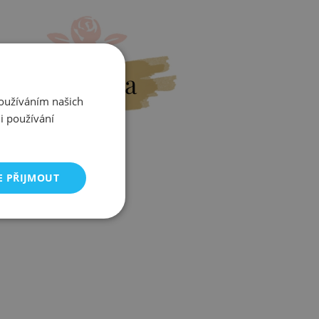
Výměna
Používáním našich
i používání
E PŘIJMOUT
Zjistit více