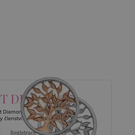
T DIAMONDS
ot Diamonds a
y členství.
Registrace