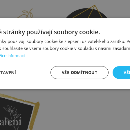
prava
Kontrola
 stránky používají soubory cookie.
ky používají soubory cookie ke zlepšení uživatelského zážitku. 
 souhlasíte se všemi soubory cookie v souladu s našimi zásadam
Více informací
STAVENÍ
VŠE ODMÍTNOUT
VŠ
istit více
Zjistit více
alení