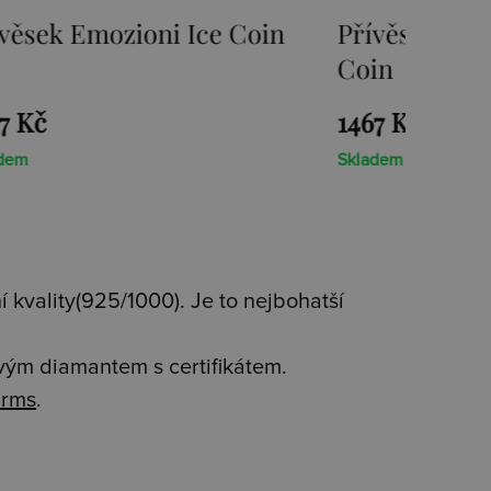
mozioni Ice Coin
Přívěsek Emozioni F
Coin
1467 Kč
Skladem
 kvality(925/1000). Je to nejbohatší
avým diamantem s certifikátem.
rms
.