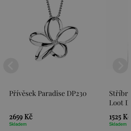
Přívěsek Paradise DP230
Stříbr
Loot D
2659 Kč
1525 Kč
Skladem
Skladem