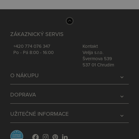
ZÁKAZNICKÝ SERVIS
+420 774 076 347
Kontakt
Po - Pá 8:00 - 16:00
Velija s.r.o.
Švermova 539
537 01 Chrudim
O NÁKUPU
expand_more
DOPRAVA
expand_more
UŽITEČNÉ INFORMACE
expand_more