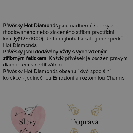
Přívěsky Hot Diamonds
jsou nádherné šperky z
rhodiovaného nebo zlaceného stříbra prvotřídní
kvality(925/1000). Je to nejbohatší kategorie šperků
Hot Diamonds.
Přívěsky jsou dodávány vždy s vyobrazeným
stříbrným řetízkem
. Každý přívěsek je osazen pravým
diamantem s certifikátem.
Přívěsky Hot Diamonds obsahují dvě speciální
kolekce - jedinečnou
Emozioni
a roztomilou
Charms
.
Slevy
Doprava