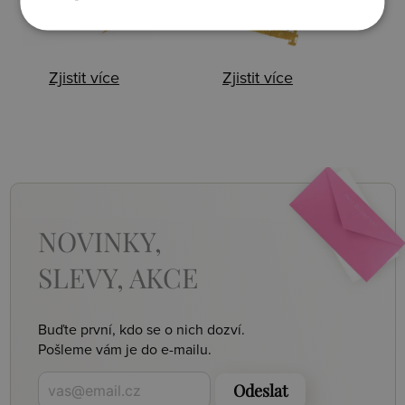
Zjistit více
Zjistit více
NOVINKY,
SLEVY, AKCE
Buďte první, kdo se o nich dozví.
Pošleme vám je do e-mailu.
Odeslat