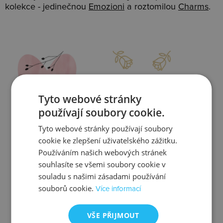
kolekce - jedinečnou
Emozioni
a roztomilou
Charms
.
Slevy
Doprava
Tyto webové stránky
používají soubory cookie.
Tyto webové stránky používají soubory
Zjistit více
Zjistit více
cookie ke zlepšení uživatelského zážitku.
Používáním našich webových stránek
souhlasíte se všemi soubory cookie v
souladu s našimi zásadami používání
souborů cookie.
Více informací
Kontrola
Výměna
VŠE PŘIJMOUT