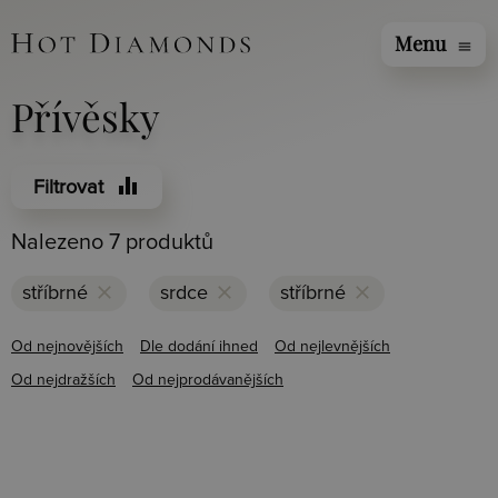
Menu
menu
Přívěsky
equalizer
Filtrovat
Nalezeno 7 produktů
clear
clear
clear
stříbrné
srdce
stříbrné
Od nejnovějších
Dle dodání ihned
Od nejlevnějších
Od nejdražších
Od nejprodávanějších