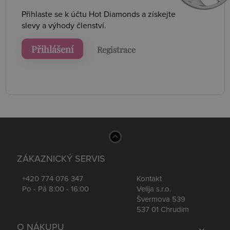
Přihlaste se k účtu Hot Diamonds a získejte
slevy a výhody členství.
Přihlášení
Registrace
ZÁKAZNICKÝ SERVIS
+420 774 076 347
Kontakt
Po - Pá 8:00 - 16:00
Velija s.r.o.
Švermova 539
537 01 Chrudim
O NÁKUPU