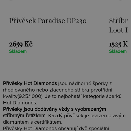
Přívěsek Paradise DP230
Stříbr
Loot D
2659 Kč
1525 Kč
Skladem
Skladem
Přívěsky Hot Diamonds
jsou nádherné šperky z
rhodiovaného nebo zlaceného stříbra prvotřídní
kvality(925/1000). Je to nejbohatší kategorie šperků
Hot Diamonds.
Přívěsky jsou dodávány vždy s vyobrazeným
stříbrným řetízkem
. Každý přívěsek je osazen pravým
diamantem s certifikátem.
Přívěsky Hot Diamonds obsahují dvě speciální