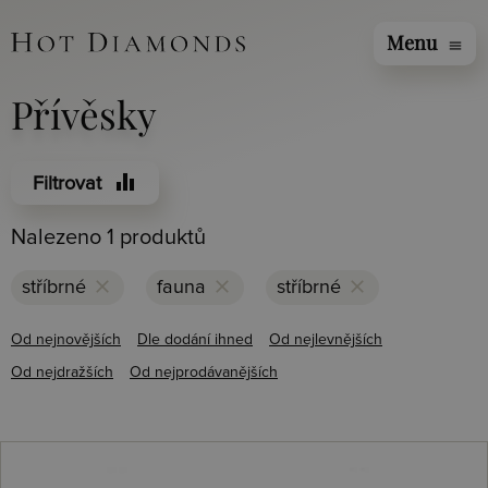
Menu
menu
Přívěsky
equalizer
Filtrovat
Nalezeno 1 produktů
clear
clear
clear
stříbrné
fauna
stříbrné
Od nejnovějších
Dle dodání ihned
Od nejlevnějších
Od nejdražších
Od nejprodávanějších