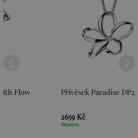
Přívěsek Paradise DP230
Stříbr
Loot D
2659 Kč
1525 Kč
Skladem
Skladem