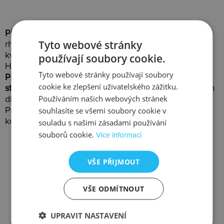
Přívěsky Hot Diamonds
jsou nádherné šperky z
Tyto webové stránky
rhodiovaného nebo zlaceného stříbra prvotřídní
kvality(925/1000). Je to nejbohatší kategorie šperků
používají soubory cookie.
Hot Diamonds.
Tyto webové stránky používají soubory
Přívěsky jsou dodávány vždy s vyobrazeným
cookie ke zlepšení uživatelského zážitku.
stříbrným řetízkem
. Každý přívěsek je osazen pravým
Používáním našich webových stránek
diamantem s certifikátem.
souhlasíte se všemi soubory cookie v
Přívěsky Hot Diamonds obsahují dvě speciální
kolekce - jedinečnou
Emozioni
a roztomilou
Charms
.
souladu s našimi zásadami používání
souborů cookie.
Více informací
VŠE PŘIJMOUT
VŠE ODMÍTNOUT
Slevy
Doprava
UPRAVIT NASTAVENÍ