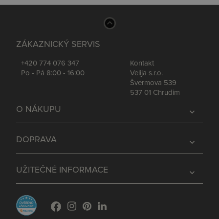
ZÁKAZNICKÝ SERVIS
+420 774 076 347
Kontakt
Po - Pá 8:00 - 16:00
Velija s.r.o.
Švermova 539
537 01 Chrudim
O NÁKUPU
expand_more
DOPRAVA
expand_more
UŽITEČNÉ INFORMACE
expand_more